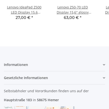
Lenovo IdeaPad Z500
Lenovo Z50-70 LED
L
LED Display 15.6
Display 15,6'' glossy
Dis
glänzend glossy
30Pol. N156HGE-EBB
27,00 €
*
63,00 €
*
N156BGE-LB1 40Pol.
#3669
Informationen
Gesetzliche Informationen
Selbstabholer und Vorortkunden finden uns
auf der
Hauptstraße 183
in
58675 Hemer