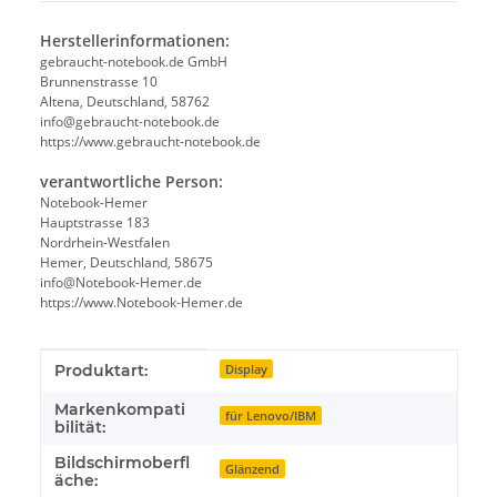
Herstellerinformationen:
gebraucht-notebook.de GmbH
Brunnenstrasse 10
Altena, Deutschland, 58762
info@gebraucht-notebook.de
https://www.gebraucht-notebook.de
verantwortliche Person:
Notebook-Hemer
Hauptstrasse 183
Nordrhein-Westfalen
Hemer, Deutschland, 58675
info@Notebook-Hemer.de
https://www.Notebook-Hemer.de
Produkteigenschaft
Wert
Produktart:
Display
Markenkompati
für Lenovo/IBM
bilität:
Bildschirmoberfl
Glänzend
äche: