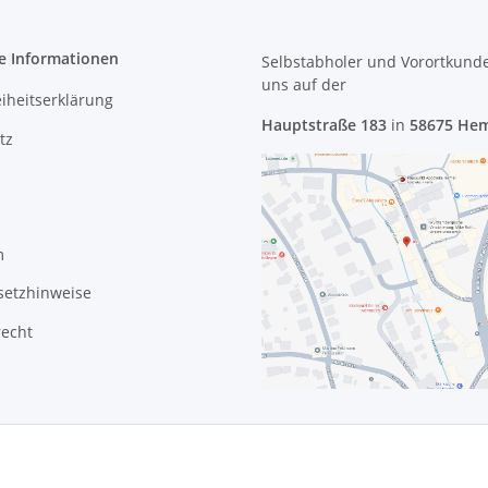
e Informationen
Selbstabholer und Vorortkund
uns
auf der
eiheitserklärung
Hauptstraße 183
in
58675 He
tz
m
setzhinweise
recht