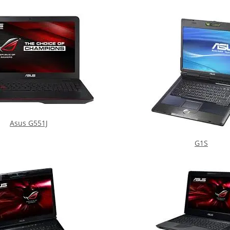
Asus G551J
G1S