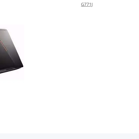
G771J