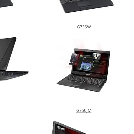
G73SW
G750JM