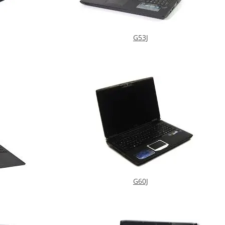
G53J
G60J