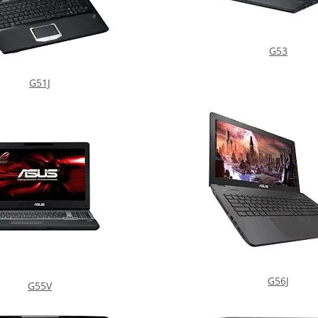
G53
G51J
G56J
G55V