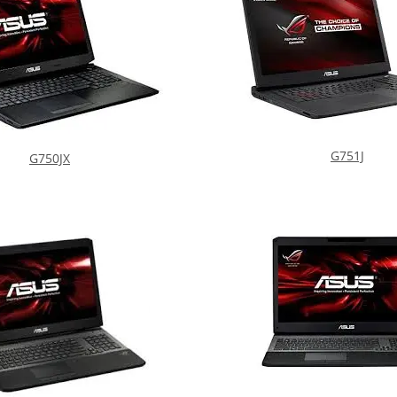
G751J
G750JX