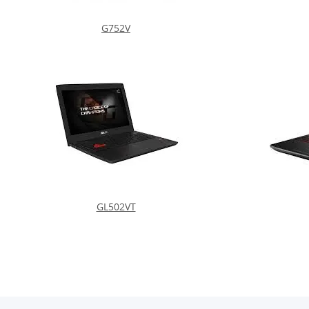
G752V
GL502VT