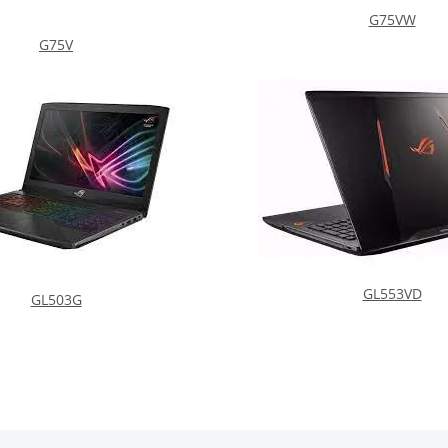
G75VW
G75V
GL553VD
GL503G