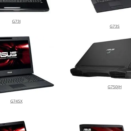
G73J
G73S
G750JH
G74SX