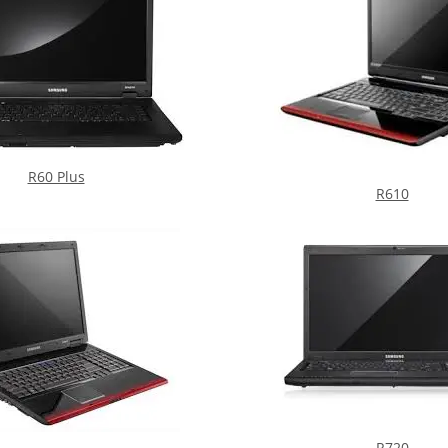
R60 Plus
R610
R720