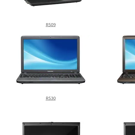
R509
R530