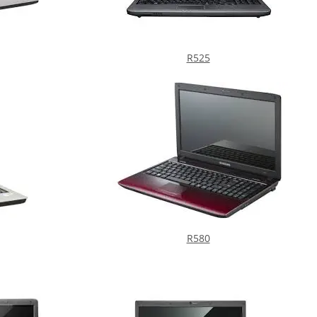
R525
R580