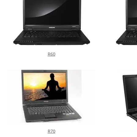
R60
R70