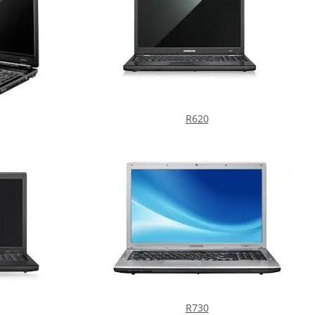
R620
R730