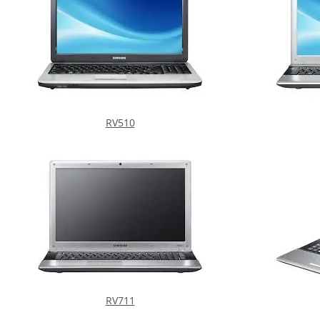
RV510
RV711