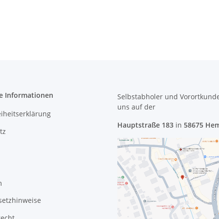
e Informationen
Selbstabholer und Vorortkund
uns
auf der
eiheitserklärung
Hauptstraße 183
in
58675 He
tz
m
setzhinweise
recht