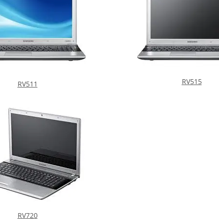
RV515
RV511
RV720