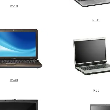
R510
R519
R540
R55