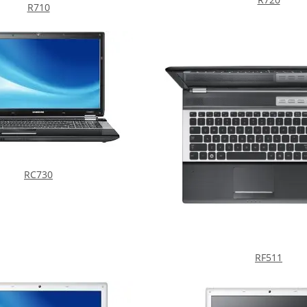
R710
RC730
RF511