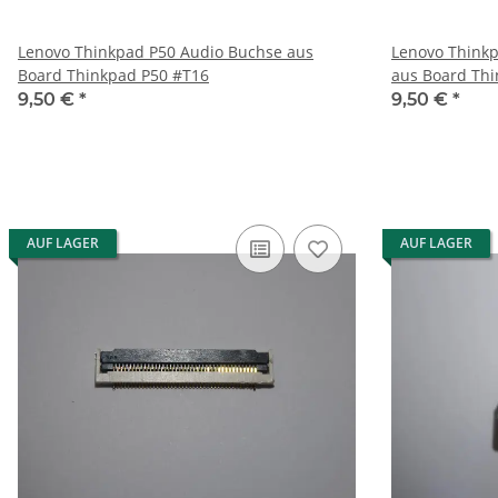
Lenovo Thinkpad P50 Audio Buchse aus
Lenovo Thinkpad P50 Display Por
Board Thinkpad P50 #T16
9,50 €
*
9,50 €
*
AUF LAGER
AUF LAGER