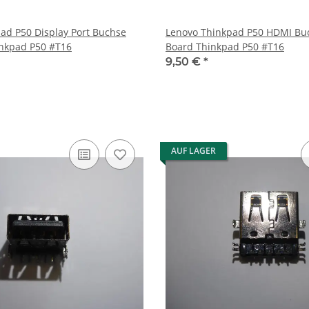
t Buchse
Lenovo Thinkpad P50 HDMI Buchse aus
aus Board Thinkpad P50 #T16
Board Thinkpad P50 #T16
9,50 €
*
AUF LAGER