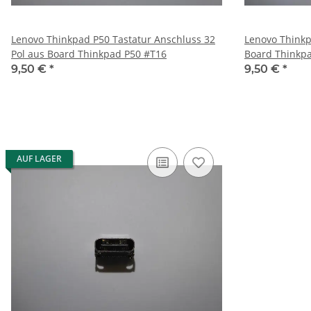
Lenovo Thinkpad P50 Tastatur Anschluss 32
Lenovo Thinkpad P50 USB 3 Buc
Pol aus Board Thinkpad P50 #T16
9,50 €
*
9,50 €
*
AUF LAGER