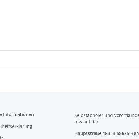
e Informationen
Selbstabholer und Vorortkund
uns
auf der
eiheitserklärung
Hauptstraße 183
in
58675 He
tz