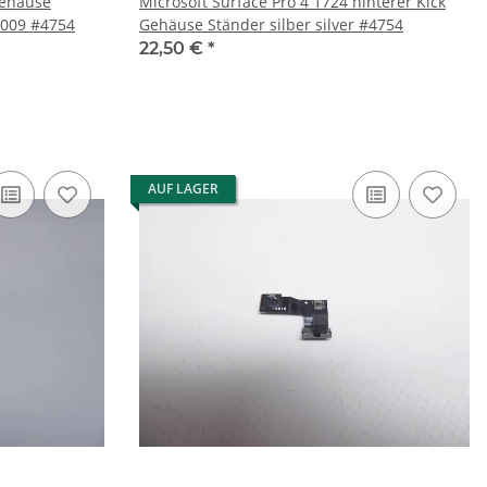
Gehäuse
Microsoft Surface Pro 4 1724 hinterer Kick
X910528-009 #4754
Gehäuse Ständer silber silver #4754
22,50 €
*
AUF LAGER