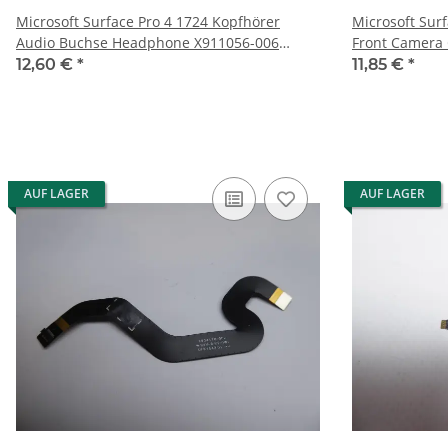
Microsoft Surface Pro 4 1724 Kopfhörer
Microsoft Sur
Audio Buchse Headphone X911056-006
Front Camera
#4754
12,60 €
*
11,85 €
*
AUF LAGER
AUF LAGER