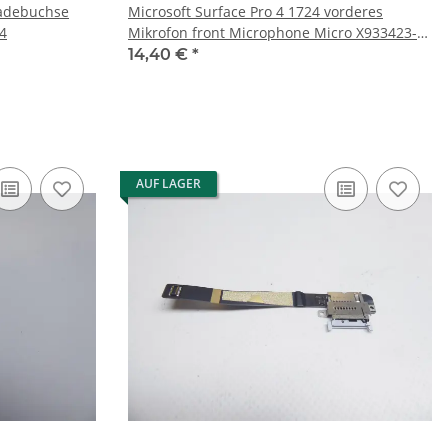
Ladebuchse
Microsoft Surface Pro 4 1724 vorderes
4
Mikrofon front Microphone Micro X933423-
005 #4754
14,40 €
*
AUF LAGER