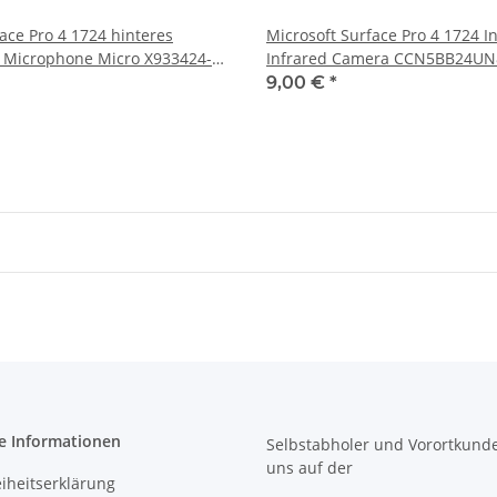
ace Pro 4 1724 hinteres
Microsoft Surface Pro 4 1724 I
 Microphone Micro X933424-
Infrared Camera CCN5BB24UN
9,00 €
*
e Informationen
Selbstabholer und Vorortkund
uns
auf der
eiheitserklärung