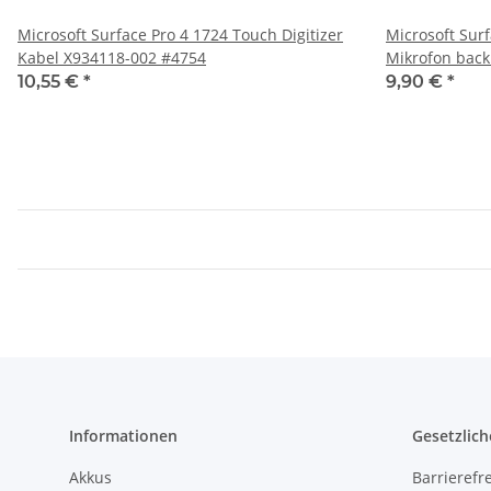
Microsoft Surface Pro 4 1724 Touch Digitizer
Microsoft Surf
Kabel X934118-002 #4754
Mikrofon back
003 #4754
10,55 €
*
9,90 €
*
Informationen
Gesetzlich
Akkus
Barrierefr