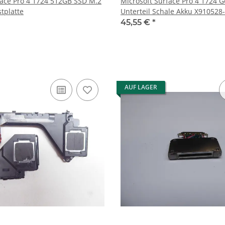
face Pro 4 1724 512GB SSD M.2
Microsoft Surface Pro 4 1724 
tplatte
Unterteil Schale Akku 
45,55 €
*
AUF LAGER