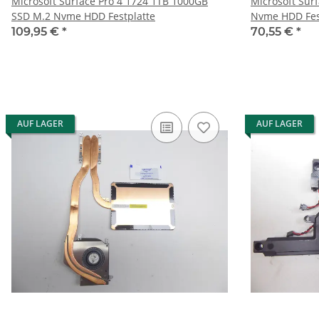
Microsoft Surface Pro 4 1724 1TB 1000GB
Microsoft Sur
SSD M.2 Nvme HDD Festplatte
Nvme HDD Fes
109,95 €
*
70,55 €
*
AUF LAGER
AUF LAGER