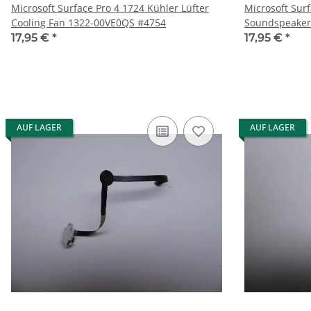
Microsoft Surface Pro 4 1724 Kühler Lüfter
Microsoft Sur
Cooling Fan 1322-00VE0QS #4754
Soundspeaker
17,95 €
*
17,95 €
*
AUF LAGER
AUF LAGER