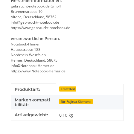
Herstellerinformationen:
gebraucht-notebook.de GmbH
Brunnenstrasse 10
Altena, Deutschland, 58762
info@gebraucht-notebook.de
https://www.gebraucht-notebook.de
verantwortliche Person:
Notebook-Hemer
Hauptstrasse 183
Nordrhein-Westfalen
Hemer, Deutschland, 58675
info@Notebook-Hemer.de
https://www.Notebook-Hemer.de
Produkteigenschaft
Wert
Produktart:
Ersatzteil
Markenkompati
für Fujitsu-Siemens
bilität:
Artikelgewicht:
0,10
kg