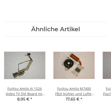
Ähnliche Artikel
Fujitsu Amilo Xi 1526
Fujitsu Amilo M7400
Fuj
Video TV DVI Board mit
FB2I Kühler und Lüfter
Flac
Kabel 35GCP7100-C0
60.49T03.003 #2951
8,95 €
*
17,65 €
*
#2690