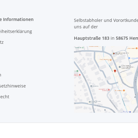
e Informationen
Selbstabholer und Vorortkund
uns
auf der
eiheitserklärung
Hauptstraße 183
in
58675 He
tz
m
setzhinweise
recht