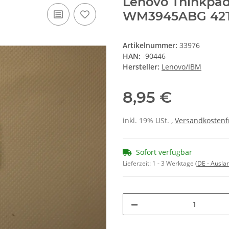
Lenovo Thinkpad
WM3945ABG 42T
Artikelnummer:
33976
HAN:
-90446
Hersteller:
Lenovo/IBM
8,95 €
inkl. 19% USt. ,
Versandkostenf
Sofort verfügbar
Lieferzeit:
1 - 3 Werktage
(DE - Ausla
Loading...