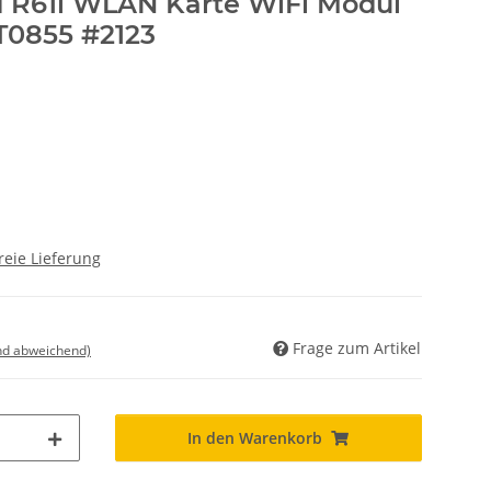
 R61i WLAN Karte WiFi Modul
0855 #2123
reie Lieferung
Frage zum Artikel
nd abweichend)
In den Warenkorb