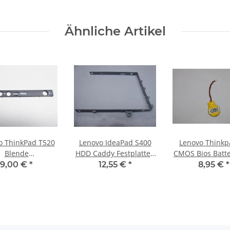
Ähnliche Artikel
o ThinkPad T520
Lenovo IdeaPad S400
Lenovo Thinkp
Blende
HDD Caddy Festplatten
CMOS Bios Batte
tärkenregelung
Rahmen EC0S2000300
Kabel 04W3253
9,00 €
*
12,55 €
*
8,95 €
*
schaltung #2969
#3668