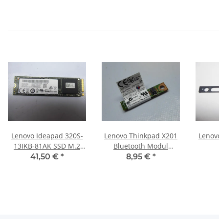
Lenovo Ideapad 320S-
Lenovo Thinkpad X201
Lenov
13IKB-81AK SSD M.2
Bluetooth Modul
NVMe 256GB Festplatte
60Y3199 #2703
Lauts
41,50 €
*
8,95 €
*
CA1-8D256 #4624
Stumm