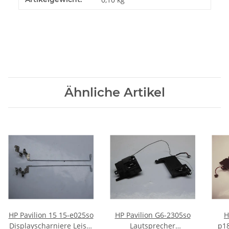
Ähnliche Artikel
HP Pavilion 15 15-e025so
HP Pavilion G6-2305so
H
Displayscharniere Leiste
Lautsprecher
p1