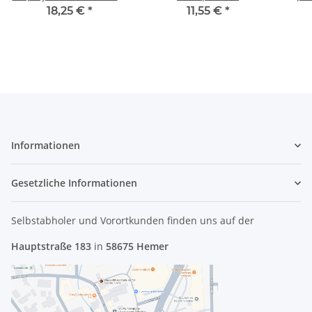
Hinges FBR65001010
Soundspeaker #3814
18,25 €
*
11,55 €
*
#4527
3
Informationen
Gesetzliche Informationen
Selbstabholer und Vorortkunden finden uns
auf der
Hauptstraße 183
in
58675 Hemer