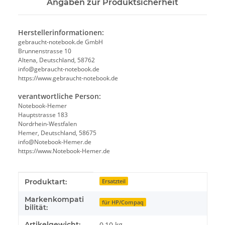
Angaben zur Produktsicherheit
Herstellerinformationen:
gebraucht-notebook.de GmbH
Brunnenstrasse 10
Altena, Deutschland, 58762
info@gebraucht-notebook.de
https://www.gebraucht-notebook.de
verantwortliche Person:
Notebook-Hemer
Hauptstrasse 183
Nordrhein-Westfalen
Hemer, Deutschland, 58675
info@Notebook-Hemer.de
https://www.Notebook-Hemer.de
Produkteigenschaft
Wert
Produktart:
Ersatzteil
Markenkompati
für HP/Compaq
bilität:
Artikelgewicht:
0,10
kg