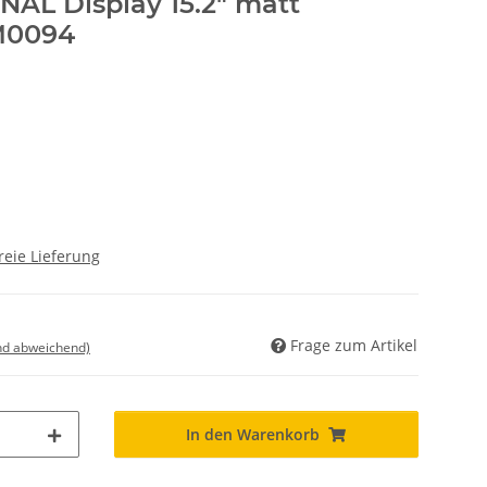
L Display 15.2" matt
M0094
reie Lieferung
Frage zum Artikel
nd abweichend)
In den Warenkorb