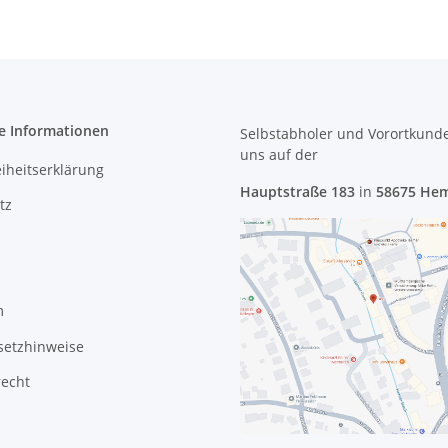
e Informationen
Selbstabholer und Vorortkund
uns
auf der
eiheitserklärung
Hauptstraße 183
in
58675 He
tz
m
setzhinweise
recht