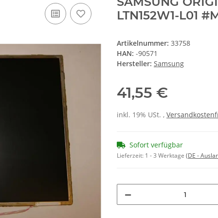
SAMSUNG ORIGINA
LTN152W1-L01 #
Artikelnummer:
33758
HAN:
-90571
Hersteller:
Samsung
41,55 €
inkl. 19% USt. ,
Versandkostenf
Sofort verfügbar
Lieferzeit:
1 - 3 Werktage
(DE - Ausla
Loading...