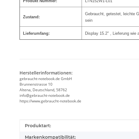
Produkt Nummer:
LTN152W1-L01
Gebraucht, getestet, leichte
Zustand:
sein
Lieferumfang:
Display 15.2" , Lieferung wie 
Herstellerinformationen:
gebraucht-notebook.de GmbH
Brunnenstrasse 10
Altena, Deutschland, 58762
info@gebraucht-notebook.de
https://www.gebraucht-notebook.de
Produkteigenschaft
Wert
Produktart:
Markenkompatibilität: