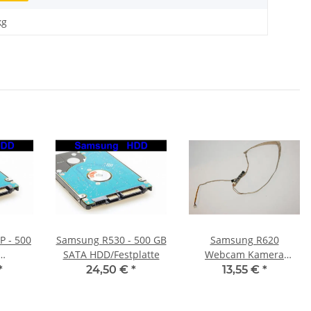
kg
 - 500
Samsung R530 - 500 GB
Samsung R620
SATA HDD/Festplatte
Webcam Kamera
tte
Modul mit Kabel BA59-
*
24,50 €
*
13,55 €
*
02456A #2775