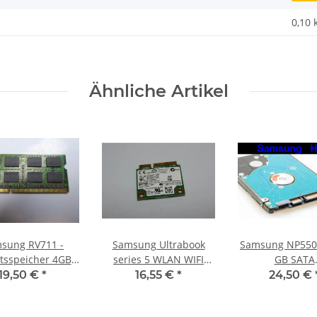
0,10
Ähnliche Artikel
sung RV711 -
Samsung Ultrabook
Samsung NP550P
tsspeicher 4GB
series 5 WLAN WIFI
GB SATA
 Memory DDR3
Karte Card 6235NHMW
HDD/Festpla
19,50 €
*
16,55 €
*
24,50 €
#3464