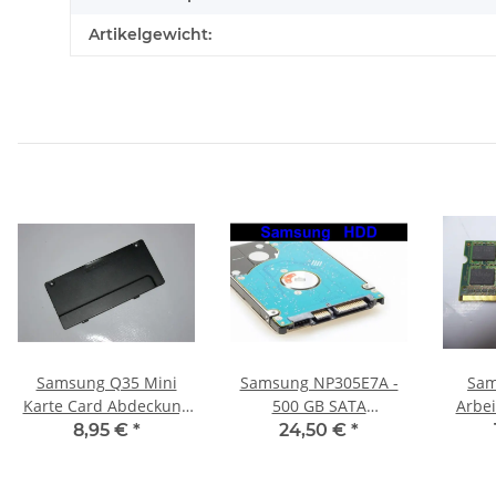
Artikelgewicht:
Samsung Q35 Mini
Samsung NP305E7A -
Sam
Karte Card Abdeckung
500 GB SATA
Arbei
Klappe Door Gehäuse
HDD/Festplatte
RAM
8,95 €
*
24,50 €
*
BA75-01763A #2125