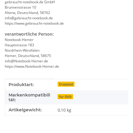
gebraucht-notebook.de GmbH
Brunnenstrasse 10
Altena, Deutschland, 58762
info@gebraucht-notebook.de
https://www.gebraucht-notebook.de
verantwortliche Person:
Notebook-Hemer
Hauptstrasse 183
Nordrhein-Westfalen
Hemer, Deutschland, 58675
info@Notebook-Hemer.de
https://www.Notebook-Hemer.de
Produkteigenschaft
Wert
Produktart:
Ersatzteil
Markenkompatibili
für DVD
tät:
Artikelgewicht:
0,10
kg