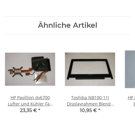
Ähnliche Artikel
HP Pavillion dv6700
Toshiba NB100-11J
HP 
Lüfter und Kühler Fan
Displayrahmen Blende
and Heatsink
Bezel
5
23,35 €
*
10,95 €
*
ART3IAT1TATP903A
B0306401F1008B05A
#3053
#2265