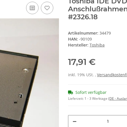
Toshiba IDE DV
Anschlußrahmen
#2326.18
Artikelnummer:
34479
HAN:
-90109
Hersteller:
Toshiba
17,91 €
inkl. 19% USt. ,
Versandkostenf
Sofort verfügbar
Lieferzeit:
1 - 3 Werktage
(DE - Ausla