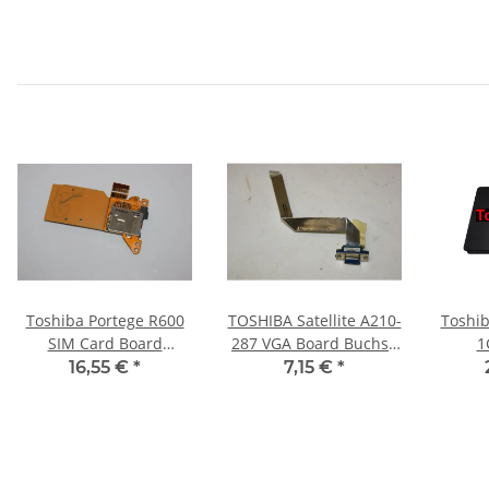
Toshiba Portege R600
TOSHIBA Satellite A210-
Toshib
SIM Card Board
287 VGA Board Buchse
1
FMT3G1 #2158
mit Kabel LS-3483P
SSD/
16,55 €
*
7,15 €
*
#2439