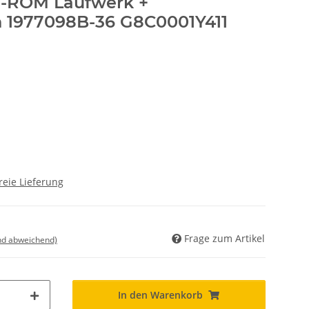
D-ROM Laufwerk +
 1977098B-36 G8C0001Y411
reie Lieferung
Frage zum Artikel
nd abweichend)
In den Warenkorb