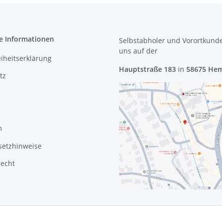
e Informationen
Selbstabholer und Vorortkund
uns
auf der
eiheitserklärung
Hauptstraße 183
in
58675 He
tz
m
setzhinweise
recht