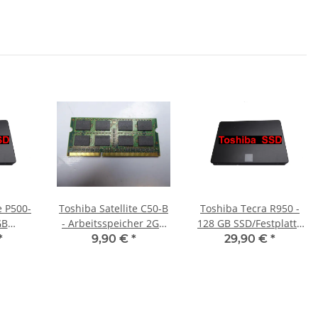
e P500-
Toshiba Satellite C50-B
Toshiba Tecra R950 -
GB
- Arbeitsspeicher 2GB
128 GB SSD/Festplatte
 SATA
RAM Memory DDR3
SATA
*
9,90 €
*
29,90 €
*