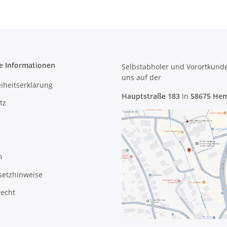
e Informationen
Selbstabholer und Vorortkund
uns
auf der
eiheitserklärung
Hauptstraße 183
in
58675 He
tz
m
setzhinweise
recht