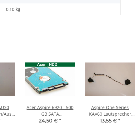
0,10
kg
PAU30
Acer Aspire 6920 - 500
Aspire One Series
n/Aus
GB SATA
KAV60 Lautsprecher
3324_01
HDD/Festplatte
Soundspeaker #2991
*
24,50 €
*
13,55 €
*