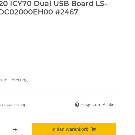
0 ICY70 Dual USB Board LS-
l DC02000EH00 #2467
reie Lieferung
Frage zum Artikel
nd abweichend)
In den Warenkorb