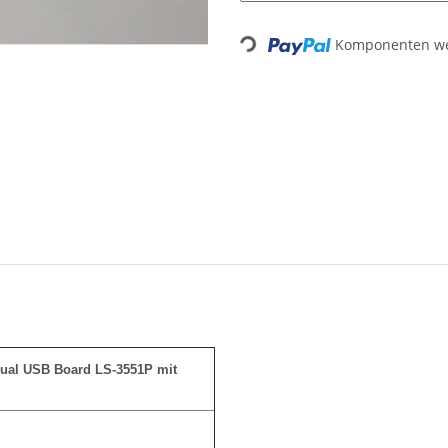
Komponenten wer
Loading...
ual USB Board LS-3551P mit