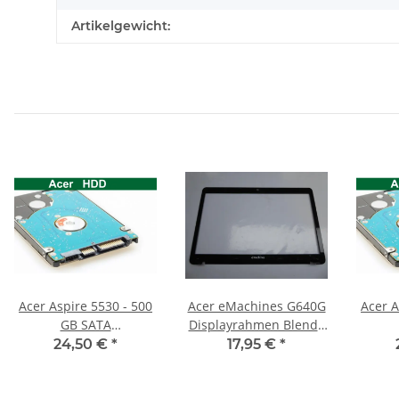
Artikelgewicht:
Acer Aspire 5530 - 500
Acer eMachines G640G
Acer A
GB SATA
Displayrahmen Blende
HDD/Festplatte
DAZ604HV050011
HD
24,50 €
*
17,95 €
*
#4079