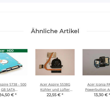
Ähnliche Artikel
spire 5738 - 500
Acer Aspire 5538G
Acer Iconia 
GB SATA
Kühler und Lüfter
Powerbutton A
D/Festplatte
AT09F0010B0 #2988_2
mit Halterung #
24,50 €
*
22,55 €
*
13,30 €