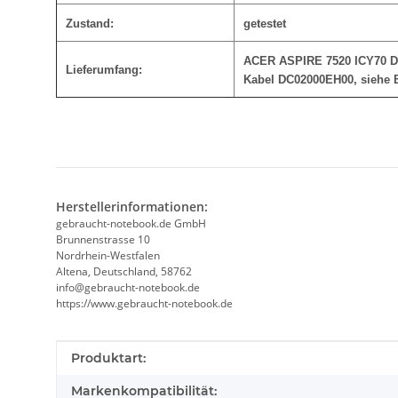
Zustand:
getestet
ACER ASPIRE 7520 ICY70 D
Lieferumfang:
Kabel DC02000EH00, siehe B
Herstellerinformationen:
gebraucht-notebook.de GmbH
Brunnenstrasse 10
Nordrhein-Westfalen
Altena, Deutschland, 58762
info@gebraucht-notebook.de
https://www.gebraucht-notebook.de
Produkteigenschaft
Wert
Produktart:
Markenkompatibilität: