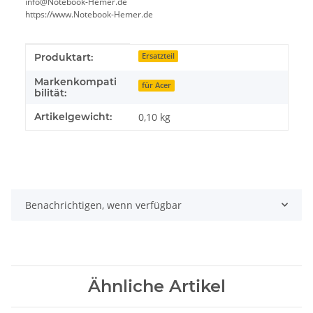
info@Notebook-Hemer.de
https://www.Notebook-Hemer.de
Produkteigenschaft
Wert
Produktart:
Ersatzteil
Markenkompati
für Acer
bilität:
Artikelgewicht:
0,10
kg
Benachrichtigen, wenn verfügbar
Ähnliche Artikel