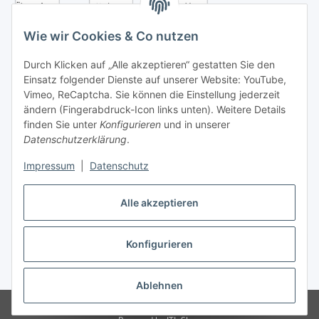
Wie wir Cookies & Co nutzen
Durch Klicken auf „Alle akzeptieren“ gestatten Sie den
Einsatz folgender Dienste auf unserer Website: YouTube,
Vimeo, ReCaptcha. Sie können die Einstellung jederzeit
ändern (Fingerabdruck-Icon links unten). Weitere Details
finden Sie unter
Konfigurieren
und in unserer
Datenschutzerklärung
.
Versandarten
Impressum
|
Datenschutz
Alle akzeptieren
Konfigurieren
Vertrag widerrufen
* Alle Preise inkl. gesetzlicher USt., zzgl.
Versand
Ablehnen
© Notebook Hemer