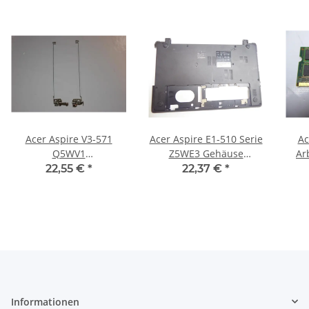
Acer Aspire V3-571
Acer Aspire E1-510 Serie
Ac
Q5WV1
Z5WE3 Gehäuse
Ar
Displayscharniere incl.
Unterteil Case bottom
R
22,55 €
*
22,37 €
*
Leisten L+R
AP0VR000160 #3788
AM0N7000200 #3184
Informationen