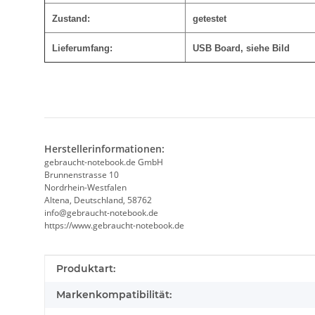
Zustand:
getestet
Lieferumfang:
USB Board
, siehe Bild
Herstellerinformationen:
gebraucht-notebook.de GmbH
Brunnenstrasse 10
Nordrhein-Westfalen
Altena, Deutschland, 58762
info@gebraucht-notebook.de
https://www.gebraucht-notebook.de
Produkteigenschaft
Wert
Produktart:
Markenkompatibilität: