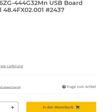
36ZG-444G32Mn USB Board
l 48.4FX02.001 #2437
reie Lieferung
Frage zum Artikel
nd abweichend)
In den Warenkorb