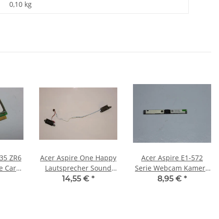
0,10
kg
235 ZR6
Acer Aspire One Happy
Acer Aspire E1-572
e Card
Lautsprecher Sound
Serie Webcam Kamera
3289
Speaker PK23000D100
Modul NC.21411.00V
14,55 €
*
8,95 €
*
#2100
#3680