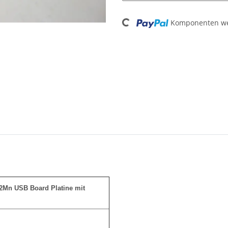
Loading...
Komponenten wer
Mn USB Board Platine mit