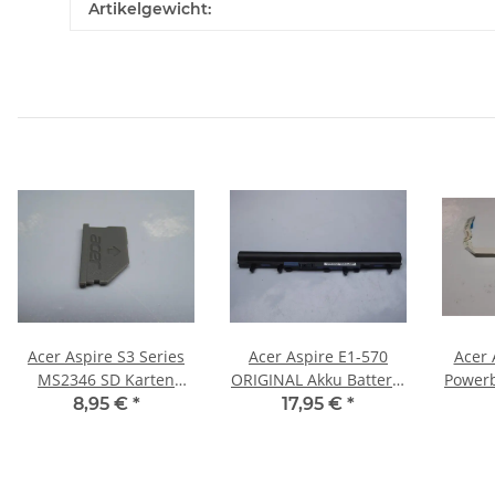
Artikelgewicht:
Acer Aspire S3 Series
Acer Aspire E1-570
Acer 
MS2346 SD Karten
ORIGINAL Akku Batterie
Powerb
Dummy #3665
AL12A32 #3299
Kabe
8,95 €
*
17,95 €
*