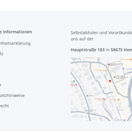
e Informationen
Selbstabholer und Vorortkund
uns
auf der
eiheitserklärung
Hauptstraße 183
in
58675 He
tz
m
setzhinweise
recht