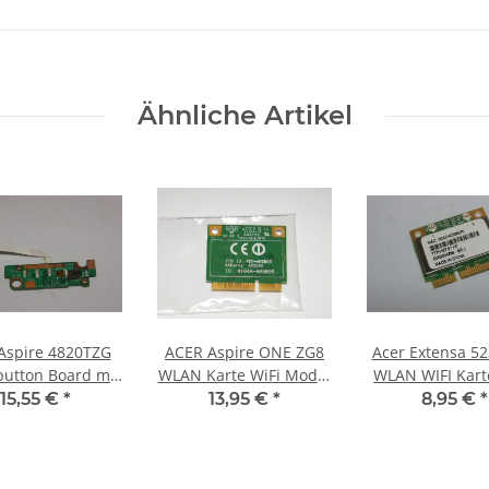
Ähnliche Artikel
Aspire 4820TZG
ACER Aspire ONE ZG8
Acer Extensa 5
utton Board mit
WLAN Karte WiFi Modul
WLAN WIFI Kart
l DA0ZQ1PI4F0
Atheros AR5B95
T77H167.07 #
15,55 €
*
13,95 €
*
8,95 €
*
#3285
T77H121.01 LF #2113