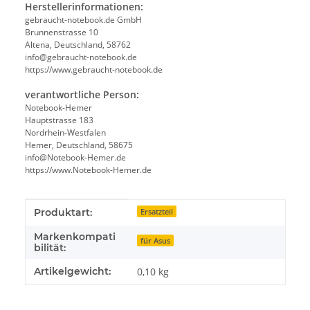
Herstellerinformationen:
gebraucht-notebook.de GmbH
Brunnenstrasse 10
Altena, Deutschland, 58762
info@gebraucht-notebook.de
https://www.gebraucht-notebook.de
verantwortliche Person:
Notebook-Hemer
Hauptstrasse 183
Nordrhein-Westfalen
Hemer, Deutschland, 58675
info@Notebook-Hemer.de
https://www.Notebook-Hemer.de
Produkteigenschaft
Wert
Produktart:
Ersatzteil
Markenkompati
für Asus
bilität:
Artikelgewicht:
0,10
kg