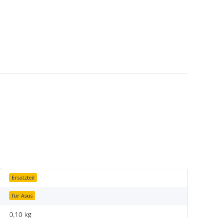
Ersatzteil
für Asus
0,10
kg