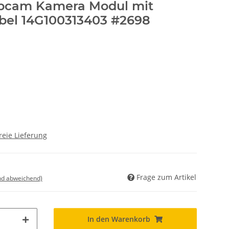
bcam Kamera Modul mit
bel 14G100313403 #2698
reie Lieferung
Frage zum Artikel
nd abweichend)
In den Warenkorb