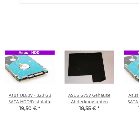
Asus UL80V - 320 GB
ASUS G75V Gehäuse
Asus
SATA HDD/Festplatte
Abdeckung unten
SATA 
13GN2V1AP062-1 #3531
19,50 €
*
18,55 €
*