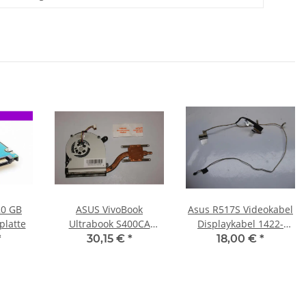
20 GB
ASUS VivoBook
Asus R517S Videokabel
platte
Ultrabook S400CA
Displaykabel 1422-
Kühler Lüfter
027W0AS #4251
*
30,15 €
*
18,00 €
*
+Wärmeleitpaste
13NB0051AM060 #3179