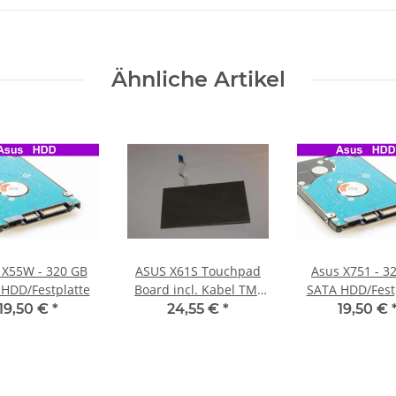
Ähnliche Artikel
 X55W - 320 GB
ASUS X61S Touchpad
Asus X751 - 3
HDD/Festplatte
Board incl. Kabel TM-
SATA HDD/Fest
00307-070 #3175
19,50 €
*
24,55 €
*
19,50 €