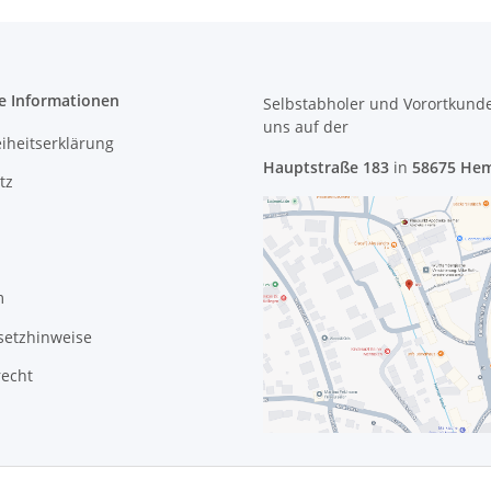
e Informationen
Selbstabholer und Vorortkund
uns
auf der
eiheitserklärung
Hauptstraße 183
in
58675 He
tz
m
setzhinweise
recht