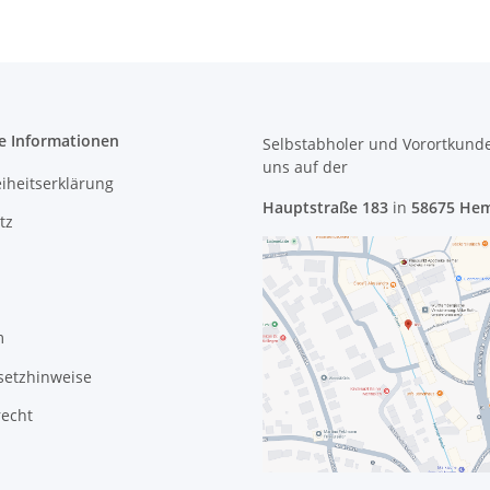
e Informationen
Selbstabholer und Vorortkund
uns
auf der
eiheitserklärung
Hauptstraße 183
in
58675 He
tz
m
setzhinweise
recht