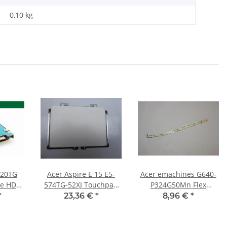
0,10
kg
820TG
Acer Aspire E 15 E5-
Acer emachines G640-
te HDD
574TG-52XJ Touchpad
P324G50Mn Flex
NC.24611.02C #4689
Flachbandkabel 12-
*
23,36 €
*
8,96 €
*
polig 15,7cm lang
#3040