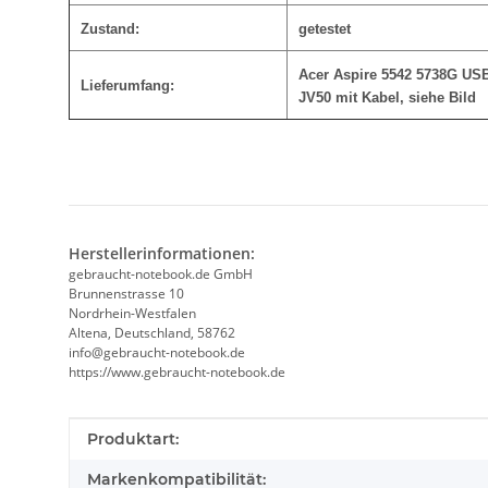
Zustand:
getestet
Acer Aspire 5542 5738G USB
Lieferumfang:
JV50 mit Kabel
, siehe Bild
Herstellerinformationen:
gebraucht-notebook.de GmbH
Brunnenstrasse 10
Nordrhein-Westfalen
Altena, Deutschland, 58762
info@gebraucht-notebook.de
https://www.gebraucht-notebook.de
Produkteigenschaft
Wert
Produktart:
Markenkompatibilität: