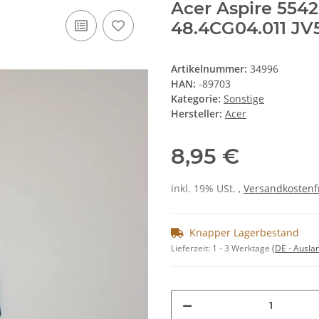
Acer Aspire 554
48.4CG04.011 JV
Artikelnummer:
34996
HAN:
-89703
Kategorie:
Sonstige
Hersteller:
Acer
8,95 €
inkl. 19% USt. ,
Versandkostenf
Knapper Lagerbestand
Lieferzeit:
1 - 3 Werktage
(DE - Ausla