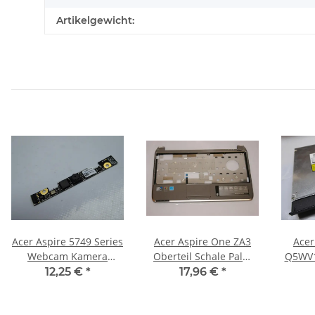
Artikelgewicht:
Acer Aspire 5749 Series
Acer Aspire One ZA3
Acer
Webcam Kamera
Oberteil Schale Palm
Q5WV1
Modul 09P2SF119
Rest Gehäuse
12,7
12,25 €
*
17,96 €
*
#3954
ZYE36ZA3TATN #3030