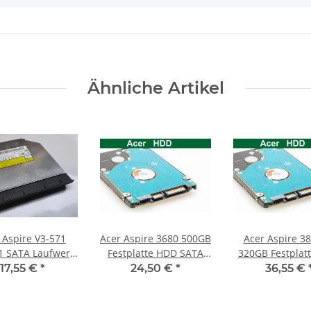
Ähnliche Artikel
 Aspire V3-571
Acer Aspire 3680 500GB
Acer Aspire 3
 SATA Laufwerk
Festplatte HDD SATA
320GB Festplat
mm UJ8C0 #3184
2,5" 5400RPM 9,5mm
SATA 2,5" 5400RPM
17,55 €
*
24,50 €
*
36,55 €
9,5mm