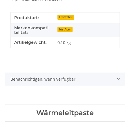
Produkteigenschaft
Wert
Produktart:
Ersatzteil
Markenkompati
für Acer
bilität:
Artikelgewicht:
0,10
kg
Benachrichtigen, wenn verfügbar
Wärmeleitpaste