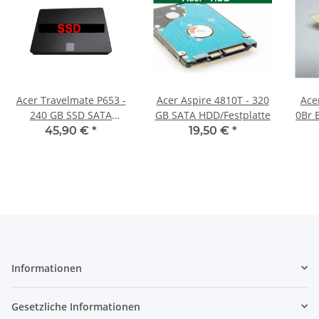
Acer Travelmate P653 -
Acer Aspire 4810T - 320
Ace
240 GB SSD SATA
GB SATA HDD/Festplatte
0Br 
Festplatte
Kabe
45,90 €
*
19,50 €
*
Informationen
Gesetzliche Informationen