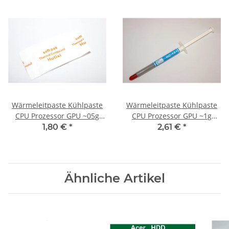
Wärmeleitpaste Kühlpaste
Wärmeleitpaste Kühlpaste
CPU Prozessor GPU ~05g
CPU Prozessor GPU ~1g
Tütchen #K42
Spritze #K18
1,80 €
*
2,61 €
*
Ähnliche Artikel