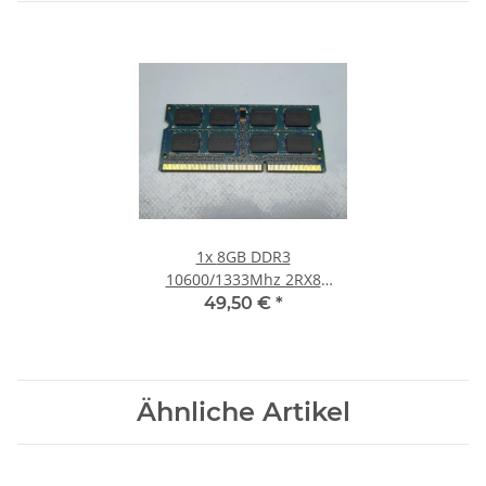
1x
8GB DDR3
10600/1333Mhz 2RX8
Notebook SO-DIMM RAM
49,50 €
*
Modul PC3 1.5V Laptop
Speicher
Ähnliche Artikel