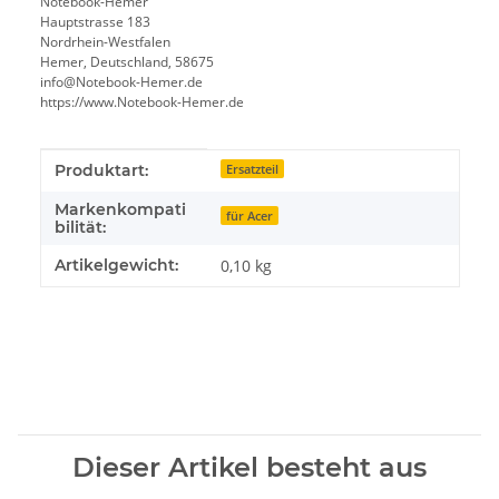
Notebook-Hemer
Hauptstrasse 183
Nordrhein-Westfalen
Hemer, Deutschland, 58675
info@Notebook-Hemer.de
https://www.Notebook-Hemer.de
Produkteigenschaft
Wert
Produktart:
Ersatzteil
Markenkompati
für Acer
bilität:
Artikelgewicht:
0,10
kg
Dieser Artikel besteht aus