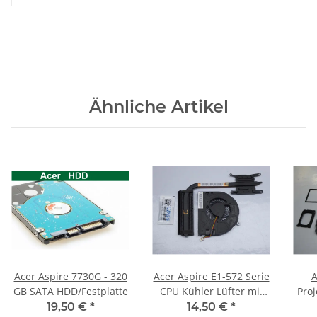
Ähnliche Artikel
Acer Aspire 7730G - 320
Acer Aspire E1-572 Serie
A
GB SATA HDD/Festplatte
CPU Kühler Lüfter mit
Pro
Wärmeleitpaste
Chi
19,50 €
*
14,50 €
*