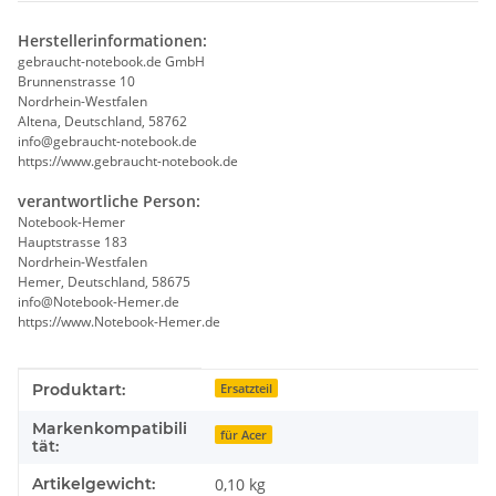
Herstellerinformationen:
gebraucht-notebook.de GmbH
Brunnenstrasse 10
Nordrhein-Westfalen
Altena, Deutschland, 58762
info@gebraucht-notebook.de
https://www.gebraucht-notebook.de
verantwortliche Person:
Notebook-Hemer
Hauptstrasse 183
Nordrhein-Westfalen
Hemer, Deutschland, 58675
info@Notebook-Hemer.de
https://www.Notebook-Hemer.de
Produkteigenschaft
Wert
Produktart:
Ersatzteil
Markenkompatibili
für Acer
tät:
Artikelgewicht:
0,10
kg