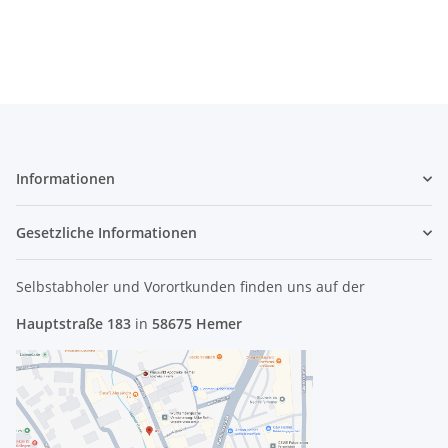
AT0VR0020A0 #3680
00
Informationen
Gesetzliche Informationen
Selbstabholer und Vorortkunden finden uns
auf der
Hauptstraße 183
in
58675 Hemer