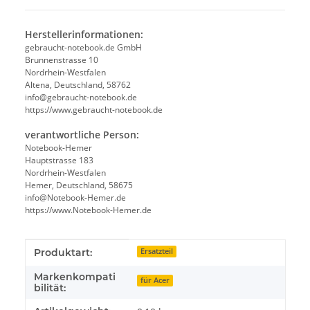
Herstellerinformationen:
gebraucht-notebook.de GmbH
Brunnenstrasse 10
Nordrhein-Westfalen
Altena, Deutschland, 58762
info@gebraucht-notebook.de
https://www.gebraucht-notebook.de
verantwortliche Person:
Notebook-Hemer
Hauptstrasse 183
Nordrhein-Westfalen
Hemer, Deutschland, 58675
info@Notebook-Hemer.de
https://www.Notebook-Hemer.de
Produkteigenschaft
Wert
Produktart:
Ersatzteil
Markenkompati
für Acer
bilität: