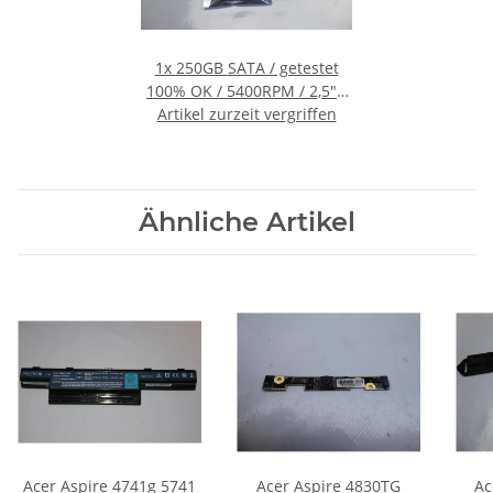
1x
250GB SATA / getestet
100% OK / 5400RPM / 2,5" /
Artikel zurzeit vergriffen
9,5mm #2000.29
Ähnliche Artikel
Acer Aspire 4741g 5741
Acer Aspire 4830TG
Ac