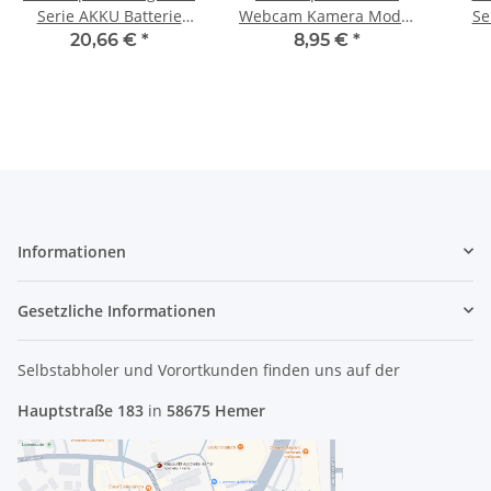
Serie AKKU Batterie
Webcam Kamera Modul
Se
Battery Pack AS10D51
PK40000DC00 #2823
20,66 €
*
8,95 €
*
#3178
023
Informationen
Gesetzliche Informationen
Selbstabholer und Vorortkunden finden uns
auf der
Hauptstraße 183
in
58675 Hemer