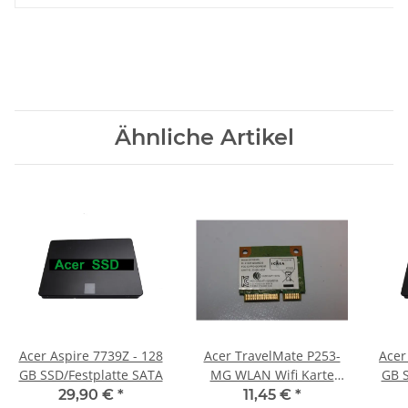
Ähnliche Artikel
Acer Aspire 7739Z - 128
Acer TravelMate P253-
Acer
GB SSD/Festplatte SATA
MG WLAN Wifi Karte
GB S
Card QCWB335 #3219
29,90 €
*
11,45 €
*