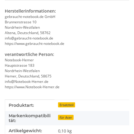
Herstellerinformationen:
gebraucht-notebook.de GmbH
Brunnenstrasse 10
Nordrhein-Westfalen
Altena, Deutschland, 58762
info@gebraucht-notebook.de
https://www.gebraucht-notebook.de
verantwortliche Person:
Notebook-Hemer
Hauptstrasse 183
Nordrhein-Westfalen
Hemer, Deutschland, 58675
info@Notebook-Hemer.de
https://www.Notebook-Hemer.de
Produkteigenschaft
Wert
Produktart:
Ersatzteil
Markenkompatibili
für Acer
tät:
Artikelgewicht:
0,10
kg