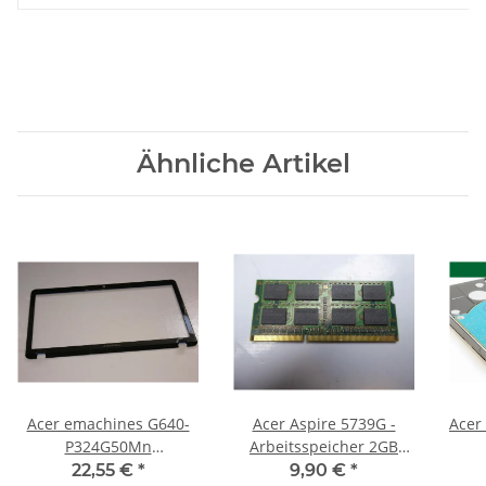
Ähnliche Artikel
Acer emachines G640-
Acer Aspire 5739G -
Acer
P324G50Mn
Arbeitsspeicher 2GB
Displayrahmen Blende
RAM Memory DDR3
22,55 €
*
9,90 €
*