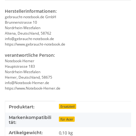
Herstellerinformationen:
gebraucht-notebook.de GmbH
Brunnenstrasse 10
Nordrhein-Westfalen
Altena, Deutschland, 58762
info@gebraucht-notebook.de
https://www.gebraucht-notebook.de
verantwortliche Person:
Notebook-Hemer
Hauptstrasse 183
Nordrhein-Westfalen
Hemer, Deutschland, 58675
info@Notebook-Hemer.de
https://www.Notebook-Hemer.de
Produkteigenschaft
Wert
Produktart:
Ersatzteil
Markenkompatibili
für Acer
tät:
Artikelgewicht:
0,10
kg