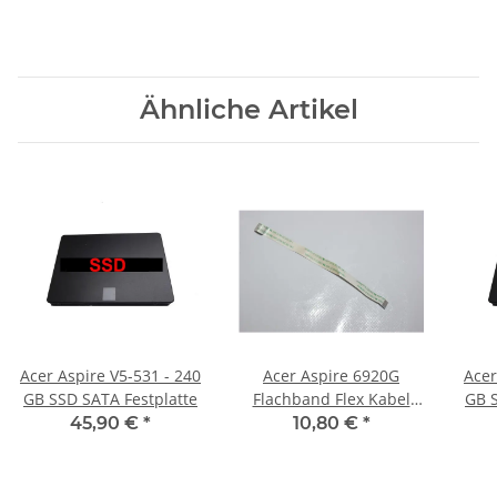
Ähnliche Artikel
Acer Aspire V5-531 - 240
Acer Aspire 6920G
Acer
GB SSD SATA Festplatte
Flachband Flex Kabel
GB S
Ribbon 12pol 11,8cm
45,90 €
*
10,80 €
*
lang #3104