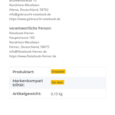
Brunnenstrasse 10
Nordrhein-Westfalen
Altena, Deutschland, 58762
info@gebraucht-notebook.de
https://www.gebraucht-notebook.de
verantwortliche Person:
Notebook-Hemer
Hauptstrasse 183
Nordrhein-Westfalen
Hemer, Deutschland, 58675
info@Notebook-Hemer.de
https://www.Notebook-Hemer.de
Produkteigenschaft
Wert
Produktart:
Ersatzteil
Markenkompati
für Acer
bilität:
Artikelgewicht:
0,10
kg