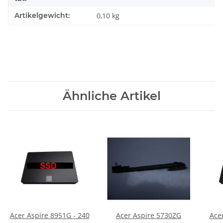
Artikelgewicht:
0,10
kg
Ähnliche Artikel
Acer Aspire 8951G - 240
Acer Aspire 5730ZG
Ace