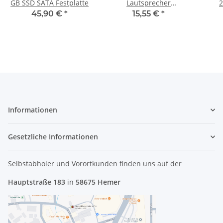
GB SSD SATA Festplatte
Lautsprecher
2
Soundspeaker
45,90 €
*
15,55 €
*
23.40348.002 #4727
Informationen
Gesetzliche Informationen
Selbstabholer und Vorortkunden finden uns
auf der
Hauptstraße 183
in
58675 Hemer