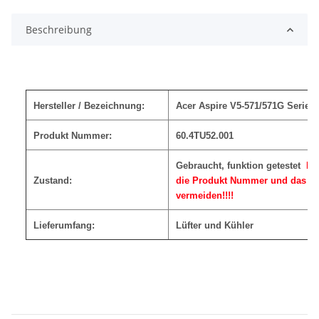
Beschreibung
Hersteller / Bezeichnung:
Acer Aspire V5-571/571G Serie 
Produkt Nummer:
60.4TU52.001
Gebraucht, funktion getestet
Bi
Zustand:
die Produkt Nummer und das Fo
vermeiden!!!!
Lieferumfang:
Lüfter und Kühler