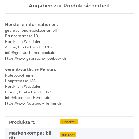
Angaben zur Produktsicherheit
Herstellerinformationen:
gebraucht-notebook.de GmbH
Brunnenstrasse 10
Nordrhein-Westfalen
Altena, Deutschland, 58762
info@gebraucht-notebook.de
https://www.gebraucht-notebook.de
verantwortliche Person:
Notebook-Hemer
Hauptstrasse 183
Nordrhein-Westfalen
Hemer, Deutschland, 58675
info@Notebook-Hemer.de
https://www.Notebook-Hemer.de
Produkteigenschaft
Wert
Produktart:
Ersatzteil
Markenkompatibili
für Acer
tät: