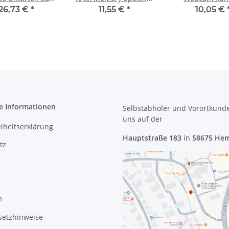
m 60.4UP05.002
Abdeckung
Modul NC.2141
26,73 €
*
11,55 €
*
10,05 €
#4735
60.4TU11.011 #3544
#3325
e Informationen
Selbstabholer und Vorortkund
uns
auf der
eiheitserklärung
Hauptstraße 183
in
58675 He
tz
m
setzhinweise