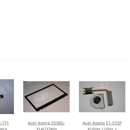
3-771
Acer Aspire 5538G-
Acer Aspire E1-572P
era
314G32Mn
Kühler Lüfter +