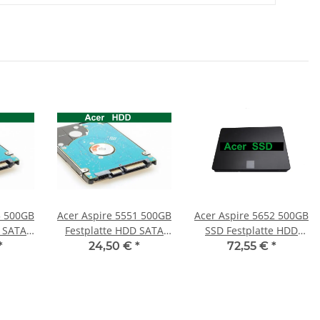
B
Acer Aspire 5551 500GB
Acer Aspire 5652 500GB
D SATA
Festplatte HDD SATA
SSD Festplatte HDD
9,5mm
2,5" 5400RPM 9,5mm
SATA 2,5"
*
24,50 €
*
72,55 €
*