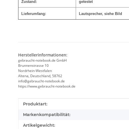
Zustand:
getestet
Lieferumfang:
Lautsprecher
,
siehe Bild
Herstellerinformationen:
gebraucht-notebook.de GmbH
Brunnenstrasse 10
Nordrhein-Westfalen
Altena, Deutschland, 58762
info@gebraucht-notebook.de
https://www.gebraucht-notebook.de
Produkteigenschaft
Wert
Produktart:
Markenkompatibilität:
Artikelgewicht: