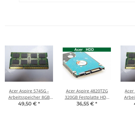
Acer Aspire 5745G -
Acer Aspire 4820TZG
Acer
Arbeitsspeicher 8GB
320GB Festplatte HDD
Arbei
RAM Memory DDR3
SATA 2,5" 5400RPM
RAM
49,50 €
*
36,55 €
*
9,5mm