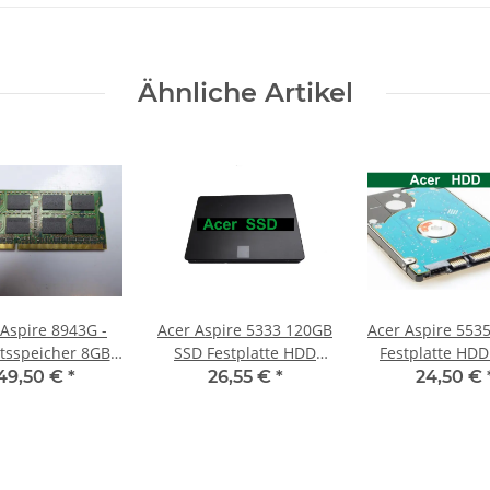
Ähnliche Artikel
 Aspire 8943G -
Acer Aspire 5333 120GB
Acer Aspire 5535 500G
tsspeicher 8GB
SSD Festplatte HDD
Festplatte HD
 Memory DDR3
SATA 2,5"
2,5" 5400RPM 
49,50 €
*
26,55 €
*
24,50 €