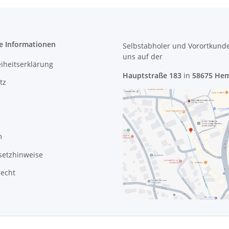
e Informationen
Selbstabholer und Vorortkund
uns
auf der
eiheitserklärung
Hauptstraße 183
in
58675 He
tz
m
setzhinweise
recht