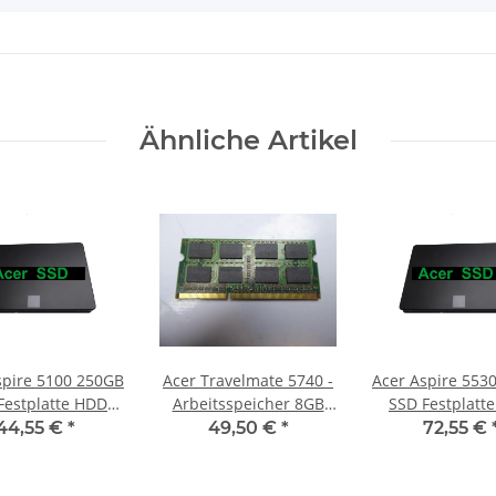
Ähnliche Artikel
re 5100 250GB
Acer Travelmate 5740 -
Acer Aspire 5530 500G
Festplatte HDD
Arbeitsspeicher 8GB
SSD Festplatt
SATA 2,5"
RAM Memory DDR3
SATA 2,5"
44,55 €
*
49,50 €
*
72,55 €