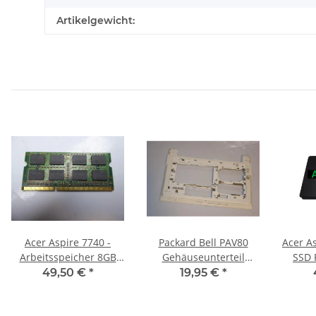
Artikelgewicht:
Acer Aspire 7740 -
Packard Bell PAV80
Acer Aspi
Arbeitsspeicher 8GB
Gehäuseunterteil
SSD 
RAM Memory DDR3
Schale Bottom Base
49,50 €
*
19,95 €
*
AP0FC000310 #2280