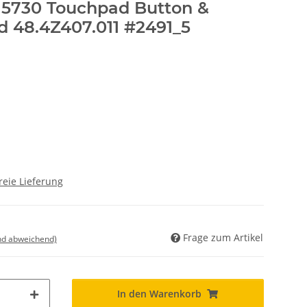
 5730 Touchpad Button &
d 48.4Z407.011 #2491_5
reie Lieferung
Frage zum Artikel
nd abweichend)
In den Warenkorb