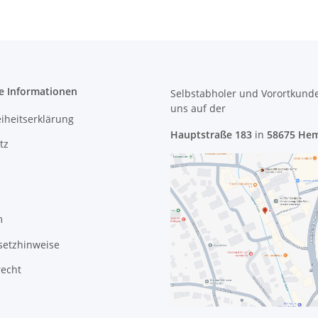
e Informationen
Selbstabholer und Vorortkund
uns
auf der
eiheitserklärung
Hauptstraße 183
in
58675 He
tz
m
setzhinweise
recht