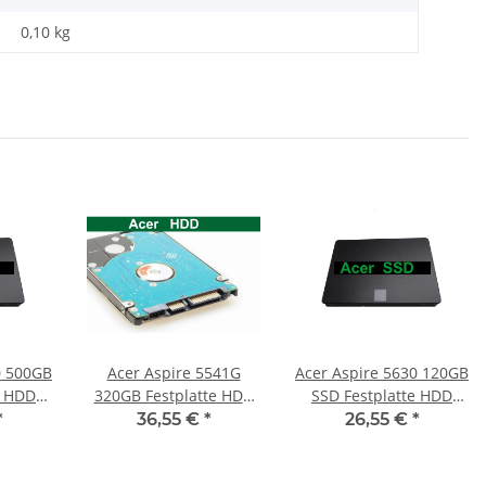
0,10
kg
B
Acer Aspire 5541G
Acer Aspire 5630 120GB
e HDD
320GB Festplatte HDD
SSD Festplatte HDD
SATA 2,5" 5400RPM
SATA 2,5"
*
36,55 €
*
26,55 €
*
9,5mm