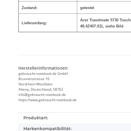
Zustand:
getestet
Acer Travelmate 5730 Touch
Lieferumfang:
48.4Z407.011
, siehe Bild
Herstellerinformationen:
gebraucht-notebook.de GmbH
Brunnenstrasse 10
Nordrhein-Westfalen
Altena, Deutschland, 58762
info@gebraucht-notebook.de
https://www.gebraucht-notebook.de
Produkteigenschaft
Wert
Produktart:
Markenkompatibilität: