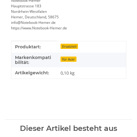
Notebook-Hemer
Hauptstrasse 183
Nordrhein-Westfalen
Hemer, Deutschland, 58675
info@Notebook-Hemer.de
https://www.Notebook-Hemer.de
Produkteigenschaft
Wert
Produktart:
Ersatzteil
Markenkompati
für Acer
bilität:
Artikelgewicht:
0,10
kg
Dieser Artikel besteht aus