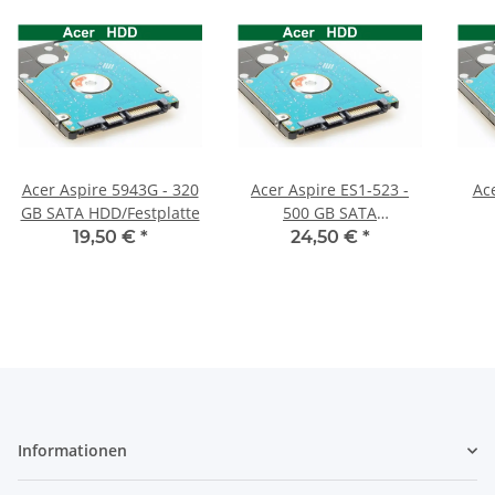
Acer Aspire 5943G - 320
Acer Aspire ES1-523 -
Ac
GB SATA HDD/Festplatte
500 GB SATA
HDD/Festplatte
19,50 €
*
24,50 €
*
Informationen