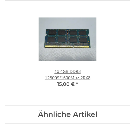
1x
4GB DDR3
12800S/1600Mhz 2RX8
Notebook SO-DIMM RAM
15,00 €
*
Modul PC3 Laptop Speicher
#30
Ähnliche Artikel