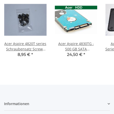
Acer Aspire 4820T series
Acer Aspire 4830TG -
A
Schraubensatz Screws
500 GB SATA
Seri
Set #3284
HDD/Festplatte
S
8,95 €
*
24,50 €
*
Informationen