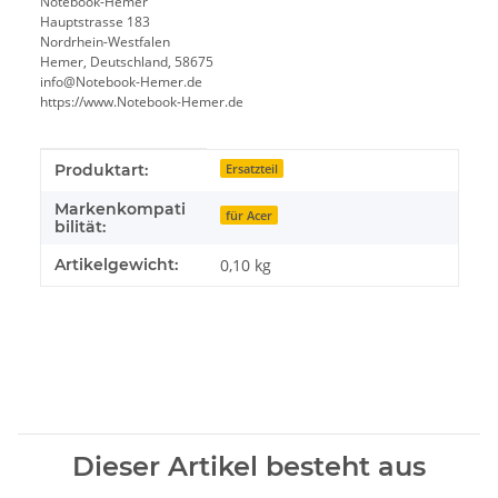
Notebook-Hemer
Hauptstrasse 183
Nordrhein-Westfalen
Hemer, Deutschland, 58675
info@Notebook-Hemer.de
https://www.Notebook-Hemer.de
Produkteigenschaft
Wert
Produktart:
Ersatzteil
Markenkompati
für Acer
bilität:
Artikelgewicht:
0,10
kg
Dieser Artikel besteht aus