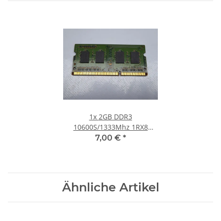
1x
2GB DDR3
10600S/1333Mhz 1RX8
Notebook SO-DIMM RAM
7,00 €
*
Modul PC3 Laptop Speicher
Ähnliche Artikel