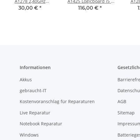
A1278 2,40GHz
A1425 Logicboard i5 -
A128
Logicboard 820-2879-B
2.5GHz / 8GB RAM 820-
2.66
30,00 €
*
116,00 €
*
(2010), EMC 2351
3462-A Early 2013
820-2
Informationen
Gesetzlich
Akkus
Barrierefr
gebraucht-IT
Datenschu
Kostenvoranschlag für Reparaturen
AGB
Live Reparatur
Sitemap
Notebook Reparatur
Impressu
Windows
Batteriege