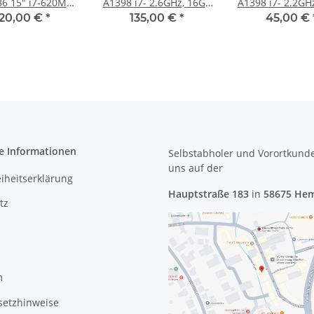
6 15" i7-620M
A1398 i7- 2.6GHz, 16GB
A1398 i7- 2.2GHz, 16GB
Ghz Logicboard
Logicboard 820-3332-A
Logicboard 820
120,00 €
*
135,00 €
*
45,00 €
850-A Mid 2010
Mid 2012
A Mid 201
e Informationen
Selbstabholer und Vorortkund
uns
auf der
eiheitserklärung
Hauptstraße 183
in
58675 He
tz
m
setzhinweise