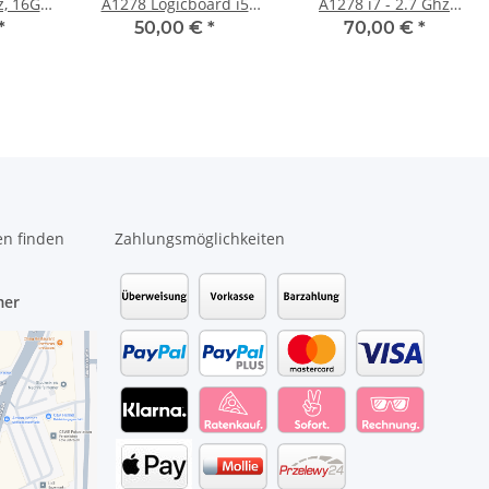
A1278 Logicboard i5
A1278 i7 - 2.7 Ghz
-00138-
2.4Ghz CPU 820-2936-B
Logicboard 820-2936 (
*
50,00 €
*
70,00 €
*
5
Early 2011
2011 )
en finden
Zahlungsmöglichkeiten
mer