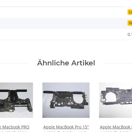
L
f
0,
Ähnliche Artikel
e Macbook PRO
Apple MacBook Pro 15"
Apple MacBook 