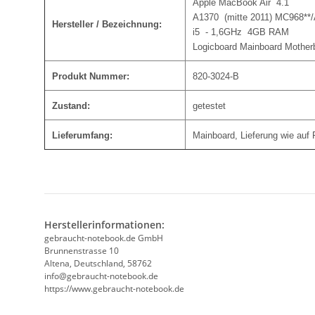
Apple MacBook Air 4.1
A1370 (mitte 2011) MC968**
Hersteller / Bezeichnung:
i5 - 1,6GHz 4GB RAM
Logicboard Mainboard Mother
Produkt Nummer:
820-3024-B
Zustand:
getestet
Lieferumfang:
Mainboard, Lieferung wie auf 
Herstellerinformationen:
gebraucht-notebook.de GmbH
Brunnenstrasse 10
Altena, Deutschland, 58762
info@gebraucht-notebook.de
https://www.gebraucht-notebook.de