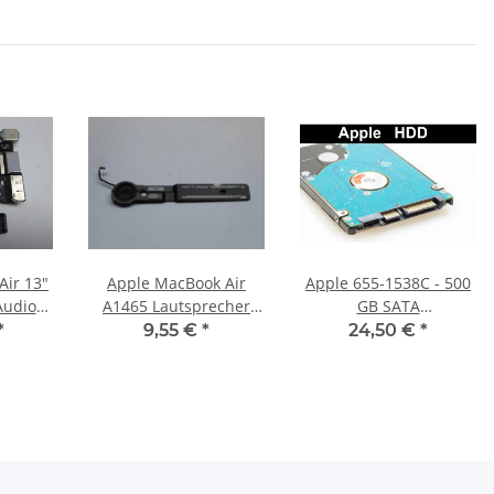
Air 13"
Apple MacBook Air
Apple 655-1538C - 500
Audio
A1465 Lautsprecher
GB SATA
 820-
Soundspeaker rechts
HDD/Festplatte
*
9,55 €
*
24,50 €
*
57-A (2011) #3745
right Mid 2013 #4052