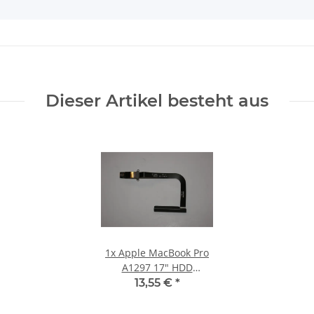
Dieser Artikel besteht aus
1x
Apple MacBook Pro
A1297 17" HDD
Festplatten Kabel 821-
13,55 €
*
0791-A Early 2009
#3075