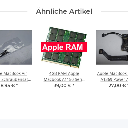
Ähnliche Artikel
e MacBook Air
4GB RAM Apple
Apple MacBook 
 Schraubensatz
Macbook A1150 Serie
A1369 Power 
s Set Mid 2012
Speicher Kit OF 2 x 2GB
Board + Kabel
8,95 €
*
39,00 €
*
27,00 €
#4052
DDR2 #3001_09
30