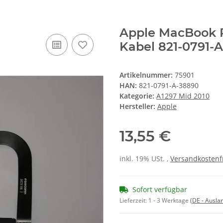
Apple MacBook P
Kabel 821-0791-
Artikelnummer:
75901
HAN:
821-0791-A-38890
Kategorie:
A1297 Mid 2010
Hersteller:
Apple
13,55 €
inkl. 19% USt. ,
Versandkostenf
Sofort verfügbar
Lieferzeit:
1 - 3 Werktage
(DE - Ausla