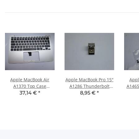
Apple MacBook Air
Apple MacBook Pro 15"
Appl
A1370 Top Case
A1286 Thunderbolt
A1465
Keyboard Norway
Mini Display Port Late
Screw
37,14 €
*
8,95 €
*
Layout 069-7004 Late
2008 #2908
2010 #4051