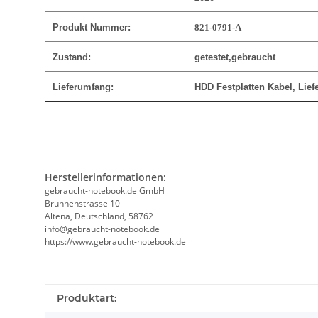
Produkt Nummer:
821-0791-A
Zustand:
getestet,gebraucht
Lieferumfang:
HDD Festplatten Kabel
, Lie
Herstellerinformationen:
gebraucht-notebook.de GmbH
Brunnenstrasse 10
Altena, Deutschland, 58762
info@gebraucht-notebook.de
https://www.gebraucht-notebook.de
Produkteigenschaft
Wert
Produktart: