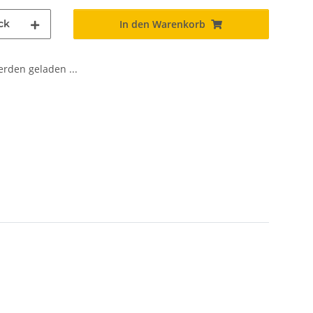
ck
In den Warenkorb
den geladen ...