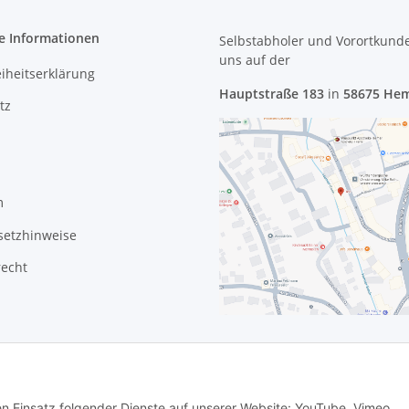
e Informationen
Selbstabholer und Vorortkund
uns
auf der
eiheitserklärung
Hauptstraße 183
in
58675 He
tz
m
setzhinweise
recht
den Einsatz folgender Dienste auf unserer Website: YouTube, Vimeo,