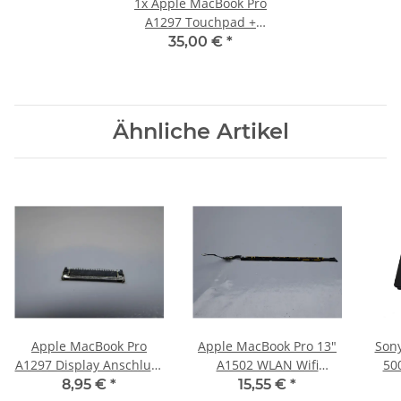
1x
Apple MacBook Pro
A1297 Touchpad +
Schrauben Kabel 821-0750-
35,00 €
*
A Early 2009 #3075
Ähnliche Artikel
Apple MacBook Pro
Apple MacBook Pro 13"
Son
A1297 Display Anschluss
A1502 WLAN Wifi
500GB SS
Connector (Mainboard)
Antenne Bezel +
8,95 €
*
15,55 €
*