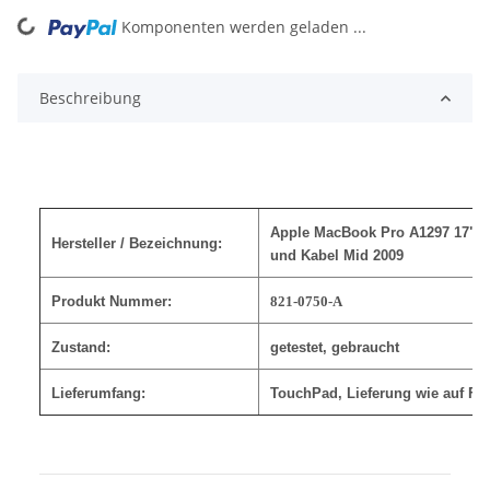
ing...
Komponenten werden geladen ...
Beschreibung
Apple MacBook Pro A1297 17" T
Hersteller / Bezeichnung:
und Kabel Mid 2009
Produkt Nummer:
821-0750-A
Zustand:
getestet, gebraucht
Lieferumfang:
TouchPad
, Lieferung wie auf Fo