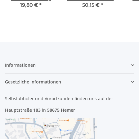
A1280 Late 2008
inkl. Akku 604-03216-01
2014
19,80 €
*
50,15 €
*
2016 #4275
Informationen
Gesetzliche Informationen
Selbstabholer und Vorortkunden finden uns
auf der
Hauptstraße 183
in
58675 Hemer