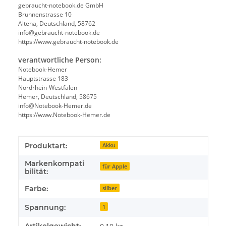
gebraucht-notebook.de GmbH
Brunnenstrasse 10
Altena, Deutschland, 58762
info@gebraucht-notebook.de
https://www.gebraucht-notebook.de
verantwortliche Person:
Notebook-Hemer
Hauptstrasse 183
Nordrhein-Westfalen
Hemer, Deutschland, 58675
info@Notebook-Hemer.de
https://www.Notebook-Hemer.de
Produkteigenschaft
Wert
Produktart:
Akku
Markenkompati
für Apple
bilität:
Farbe:
silber
Spannung:
1