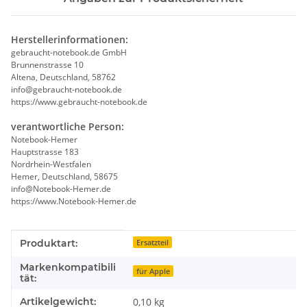
Herstellerinformationen:
gebraucht-notebook.de GmbH
Brunnenstrasse 10
Altena, Deutschland, 58762
info@gebraucht-notebook.de
https://www.gebraucht-notebook.de
verantwortliche Person:
Notebook-Hemer
Hauptstrasse 183
Nordrhein-Westfalen
Hemer, Deutschland, 58675
info@Notebook-Hemer.de
https://www.Notebook-Hemer.de
Produkteigenschaft
Wert
Produktart:
Ersatzteil
Markenkompatibili
für Apple
tät:
Artikelgewicht:
0,10
kg