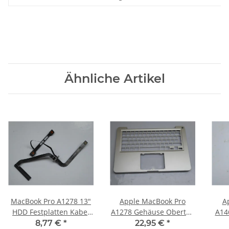
Ähnliche Artikel
MacBook Pro A1278 13"
Apple MacBook Pro
A
HDD Festplatten Kabel
A1278 Gehäuse Oberteil
A14
821-1226-A Early 2011
Schale 613-7799-A Mid
Air
8,77 €
*
22,95 €
*