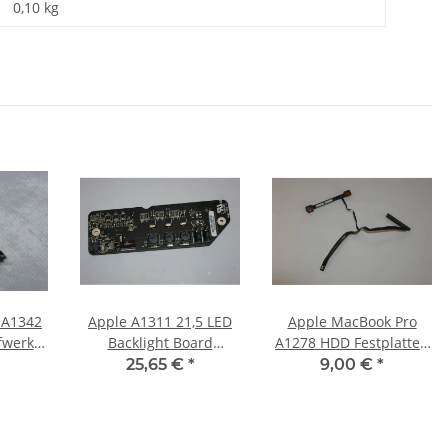
0,10
kg
 A1342
Apple A1311 21,5 LED
Apple MacBook Pro
fwerk
Backlight Board
A1278 HDD Festplatten
or 821-
Beleuchtung V267-
Kabel 821-0814-A Mid
25,65 €
*
9,00 €
*
10
701HF Late 2009 #3428
2009 #3079_01