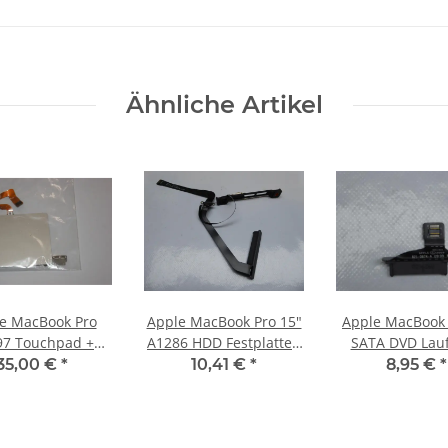
Ähnliche Artikel
e MacBook Pro
Apple MacBook Pro 15"
Apple MacBook
hpad +
A1286 HDD Festplatten
SATA DVD Lau
uben Kabel 821-
Kabel 821-0989-A Mid
Adapter Connect
35,00 €
*
10,41 €
*
8,95 €
*
0-A Early 2009
2009 #2908
0874-A #29
#3075