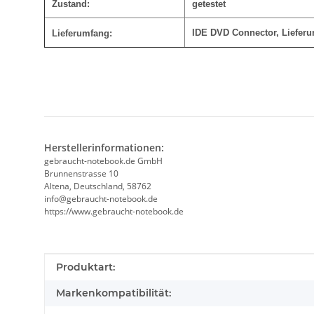
Zustand:
getestet
IDE DVD Connector
, Liefer
Lieferumfang:
Herstellerinformationen:
gebraucht-notebook.de GmbH
Brunnenstrasse 10
Altena, Deutschland, 58762
info@gebraucht-notebook.de
https://www.gebraucht-notebook.de
Produkteigenschaft
Wert
Produktart:
Markenkompatibilität: