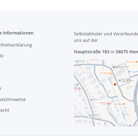
e Informationen
Selbstabholer und Vorortkund
uns
auf der
eiheitserklärung
Hauptstraße 183
in
58675 He
tz
m
setzhinweise
recht