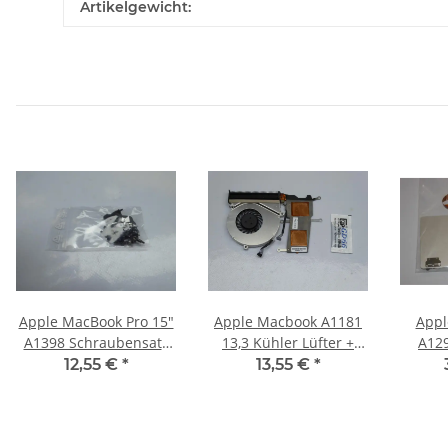
Artikelgewicht:
Apple MacBook Pro 15"
Apple Macbook A1181
Appl
A1398 Schraubensatz
13,3 Kühler Lüfter +
A1297 Touc
Screws Set Late 2013
Wärmeleitpaste
Schra
12,55 €
*
13,55 €
*
#3876
#3796_02
075