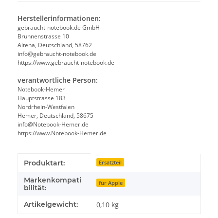
Herstellerinformationen:
gebraucht-notebook.de GmbH
Brunnenstrasse 10
Altena, Deutschland, 58762
info@gebraucht-notebook.de
https://www.gebraucht-notebook.de
verantwortliche Person:
Notebook-Hemer
Hauptstrasse 183
Nordrhein-Westfalen
Hemer, Deutschland, 58675
info@Notebook-Hemer.de
https://www.Notebook-Hemer.de
Produkteigenschaft
Wert
Produktart:
Ersatzteil
Markenkompati
für Apple
bilität:
Artikelgewicht:
0,10
kg