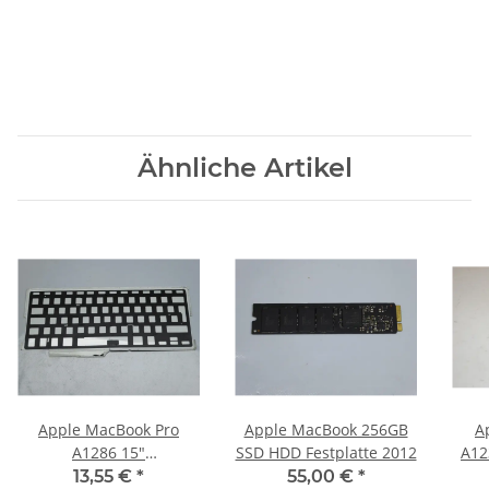
Ähnliche Artikel
Apple MacBook Pro
Apple MacBook 256GB
A
A1286 15"
SSD HDD Festplatte 2012
A12
Tastaturbeleuchtung
Out 
13,55 €
*
55,00 €
*