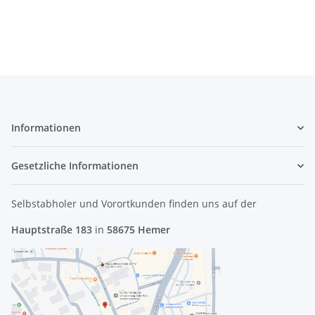
613-7739-A Mid 2009
Mainboard Mid 2009
Ad
#2170
#3031
Informationen
Gesetzliche Informationen
Selbstabholer und Vorortkunden finden uns
auf der
Hauptstraße 183
in
58675 Hemer