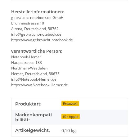
Herstellerinformationen:
gebraucht-notebook.de GmbH
Brunnenstrasse 10
Altena, Deutschland, 58762
info@gebraucht-notebook.de
https://www.gebraucht-notebook.de
verantwortliche Person:
Notebook-Hemer
Hauptstrasse 183
Nordrhein-Westfalen
Hemer, Deutschland, 58675
info@Notebook-Hemer.de
https://www.Notebook-Hemer.de
Produkteigenschaft
Wert
Produktart:
Ersatzteil
Markenkompati
für Apple
bilität:
Artikelgewicht:
0,10
kg