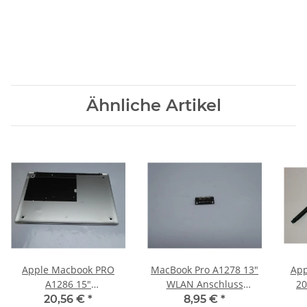
Ähnliche Artikel
Apple Macbook PRO
MacBook Pro A1278 13"
App
A1286 15"
WLAN Anschluss
20
Gehäuseunterteil Schale
Connector vom
B
20,56 €
*
8,95 €
*