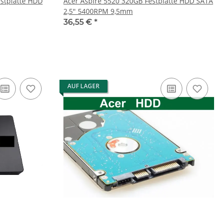
Acer Aspire 5520 320GB Festplatte HDD SATA
2,5" 5400RPM 9,5mm
36,55 €
*
AUF LAGER