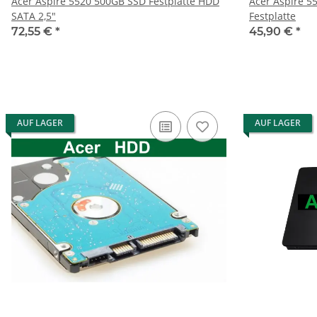
Acer Aspire 5520 500GB SSD Festplatte HDD
Acer Aspire 5
SATA 2,5"
Festplatte
72,55 €
*
45,90 €
*
AUF LAGER
AUF LAGER