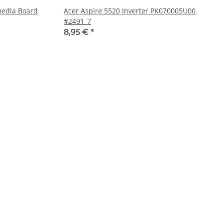
media Board
Acer Aspire 5520 Inverter PK070005U00
#2491_7
8,95 €
*