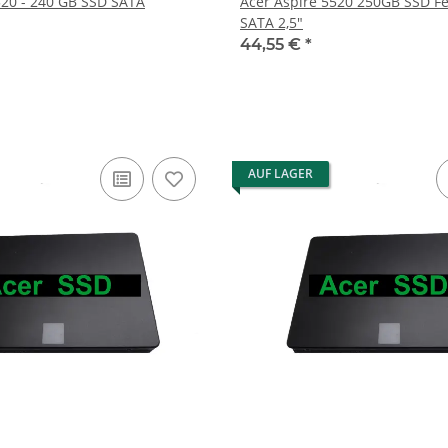
520 - 240 GB SSD SATA
Acer Aspire 5520 250GB SSD Festplatte HDD
SATA 2,5"
44,55 €
*
AUF LAGER