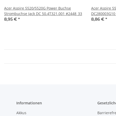
Acer Aspire 5520/5520G Power Buchse
Acer Aspire 55
Strombuchse Jack DC 50.4T321.001 #2448_33
DC280003G10
8,95 €
*
8,86 €
*
Informationen
Gesetzlich
Akkus
Barrierefr