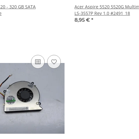
520 - 320 GB SATA
Acer Aspire 5520 5520G Multi
e
LS-3557P Rev 1.0 #2491_18
8,95 €
*