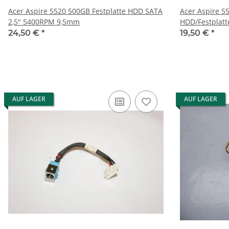
Acer Aspire 5520 500GB Festplatte HDD SATA
Acer Aspire 5
2,5" 5400RPM 9,5mm
HDD/Festplatt
24,50 €
*
19,50 €
*
AUF LAGER
AUF LAGER