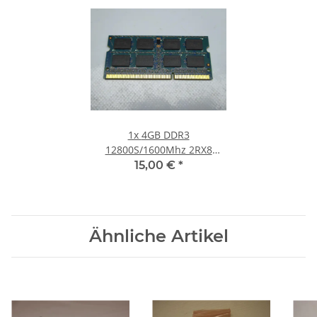
1x
4GB DDR3
12800S/1600Mhz 2RX8
Notebook SO-DIMM RAM
15,00 €
*
Modul PC3 Laptop Speicher
#30
Ähnliche Artikel