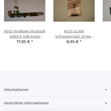
ASUS VivoBook Ultrabook
ASUS UL50A
S400CA USB Audio
Schraubensatz Screws
Board mit Kabel
Set #2146
S
17,95 €
*
8,95 €
*
32XJ7IB0010 #3179
Informationen
Gesetzliche Informationen