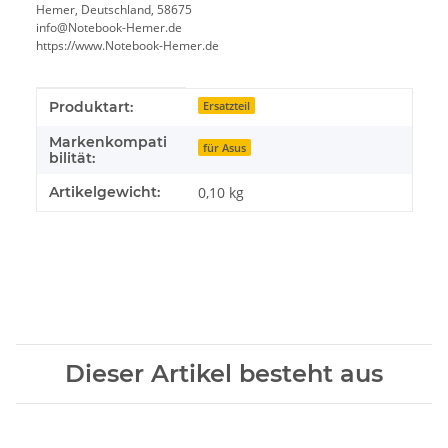
Hemer, Deutschland, 58675
info@Notebook-Hemer.de
https://www.Notebook-Hemer.de
Produkteigenschaft
Wert
Produktart:
Ersatzteil
Markenkompati
für Asus
bilität:
Artikelgewicht:
0,10
kg
Dieser Artikel besteht aus