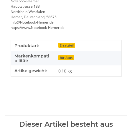
Notebook-Hemer
Hauptstrasse 183
Nordrhein-Westfalen
Hemer, Deutschland, 58675
info@Notebook-Hemer.de
https://www.Notebook-Hemer.de
Produkteigenschaft
Wert
Produktart:
Ersatzteil
Markenkompati
für Asus
bilität:
Artikelgewicht:
0,10
kg
Dieser Artikel besteht aus