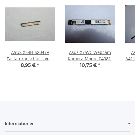
ASUS X54H-SX047V
Asus X75VC Webcam
A
Tastaturanschluss vom
Kamera Modul 04081-
A411
Mainboard (60-
00021600 #4711
8,95 €
*
10,75 €
*
N7BMB2200-B03) #2710
Informationen