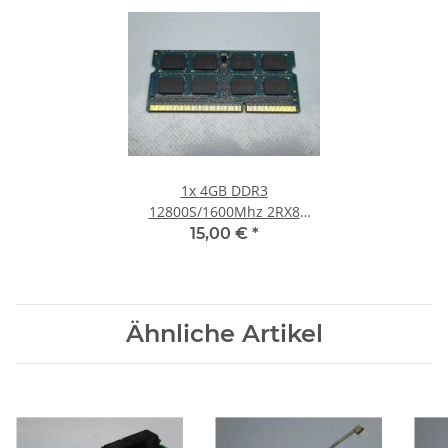
1x
4GB DDR3
12800S/1600Mhz 2RX8
Notebook SO-DIMM RAM
15,00 €
*
Modul PC3 Laptop Speicher
#30
Ähnliche Artikel