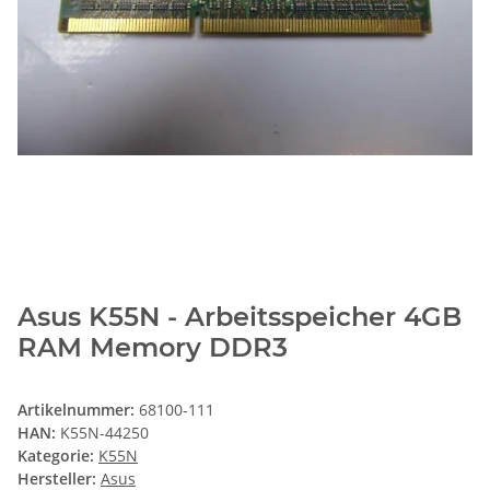
Asus K55N - Arbeitsspeicher 4GB
RAM Memory DDR3
Artikelnummer:
68100-111
HAN:
K55N-44250
Kategorie:
K55N
Hersteller:
Asus