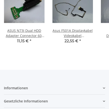
ASUS N73J Dual HDD
Asus F501A Displaykabel
Adapter Connector 60-
Videokabel
D
NZXHD1000-C01 #3931
CLA501CB03P #3592
Sch
11,15 €
*
22,55 €
*
14
Informationen
Gesetzliche Informationen