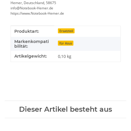
Hemer, Deutschland, 58675
info@Notebook-Hemer.de
https://www.Notebook-Hemer.de
Produkteigenschaft
Wert
Produktart:
Ersatzteil
Markenkompati
für Asus
bilität:
Artikelgewicht:
0,10
kg
Dieser Artikel besteht aus