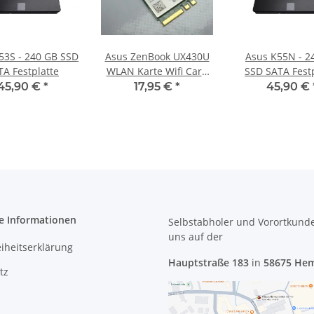
53S - 240 GB SSD
Asus ZenBook UX430U
Asus K55N - 2
TA Festplatte
WLAN Karte Wifi Card
SSD SATA Festp
840079-001 #4163
45,90 €
*
17,95 €
*
45,90 €
e Informationen
Selbstabholer und Vorortkund
uns
auf der
eiheitserklärung
Hauptstraße 183
in
58675 He
tz