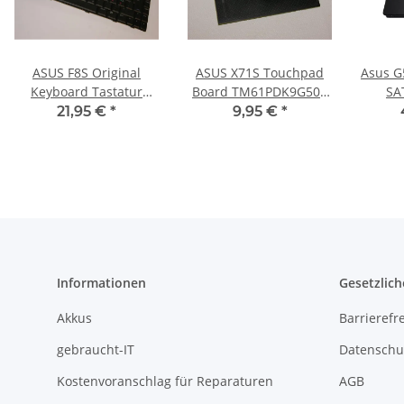
ASUS F8S Original
ASUS X71S Touchpad
Asus G
Keyboard Tastatur
Board TM61PDK9G500
SA
Layout Nordic
#2751
21,95 €
*
9,95 €
*
V0206G2BK1 #2386
Informationen
Gesetzlich
Akkus
Barrierefr
gebraucht-IT
Datenschu
Kostenvoranschlag für Reparaturen
AGB