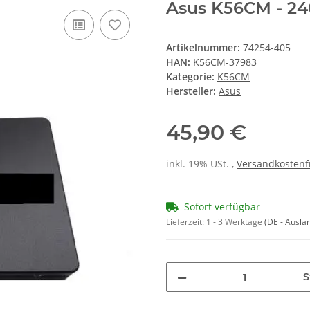
Asus K56CM - 24
Artikelnummer:
74254-405
HAN:
K56CM-37983
Kategorie:
K56CM
Hersteller:
Asus
45,90 €
inkl. 19% USt. ,
Versandkostenf
Sofort verfügbar
Lieferzeit:
1 - 3 Werktage
(DE - Ausla
S