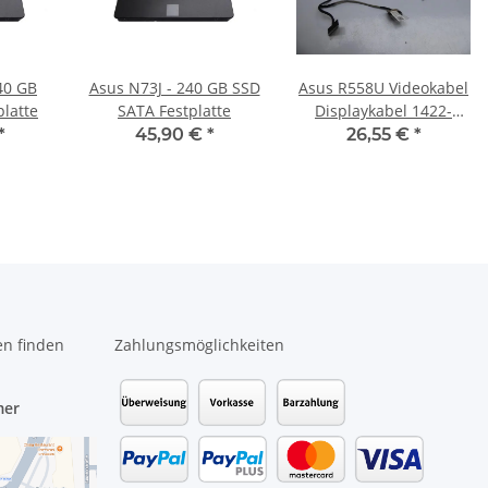
40 GB
Asus N73J - 240 GB SSD
Asus R558U Videokabel
latte
SATA Festplatte
Displaykabel 1422-
02590AS #4174
*
45,90 €
*
26,55 €
*
en finden
Zahlungsmöglichkeiten
mer