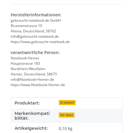
Herstellerinformationen:
gebraucht-notebook.de GmbH
Brunnenstrasse 10
Altena, Deutschland, 58762
info@gebraucht-notebook.de
https://www.gebraucht-notebook.de
verantwortliche Person:
Notebook-Hemer
Hauptstrasse 183
Nordrhein-Westfalen
Hemer, Deutschland, 58675
info@Notebook-Hemer.de
https://www.Notebook-Hemer.de
Produkteigenschaft
Wert
Produktart:
Ersatzteil
Markenkompati
für Asus
bilität:
Artikelgewicht:
0,10
kg