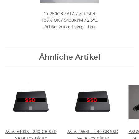
1x
250GB SATA / getestet
100% OK / 5400RPM / 2,5" /
Artikel zurzeit vergriffen
9,5mm #2000.29
Ähnliche Artikel
Asus E403S - 240 GB SSD
Asus F554L - 240 GB SSD
ASUS
SATA Festplatte
SATA Festplatte
So