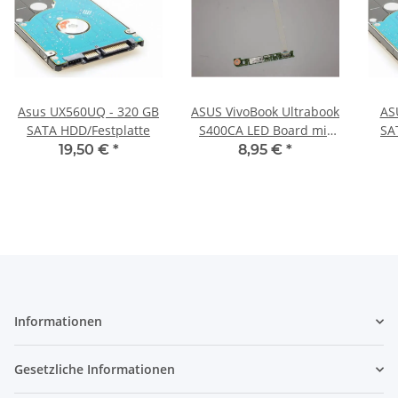
Asus UX560UQ - 320 GB
ASUS VivoBook Ultrabook
AS
SATA HDD/Festplatte
S400CA LED Board mit
SA
Kabel 36JX7LB0000
19,50 €
*
8,95 €
*
#3179
Informationen
Gesetzliche Informationen