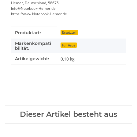
Hemer, Deutschland, 58675
info@Notebook-Hemer.de
https://www.Notebook-Hemer.de
Produkteigenschaft
Wert
Produktart:
Ersatzteil
Markenkompati
für Asus
bilität:
Artikelgewicht:
0,10
kg
Dieser Artikel besteht aus