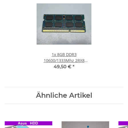
1x
8GB DDR3
10600/1333Mhz 2RX8
Notebook SO-DIMM RAM
49,50 €
*
Modul PC3 1.5V Laptop
Speicher
Ähnliche Artikel