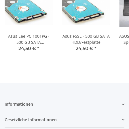
Asus Eee PC 1001PG -
Asus F5SL - 500 GB SATA
ASUS
500 GB SATA
HDD/Festplatte
Sp
HDD/Festplatte
Co
24,50 €
*
24,50 €
*
Informationen
Gesetzliche Informationen