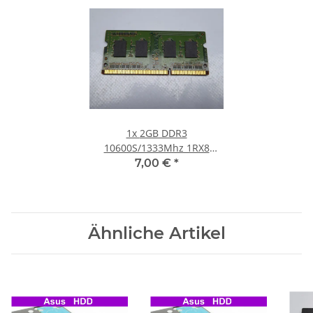
1x
2GB DDR3
10600S/1333Mhz 1RX8
Notebook SO-DIMM RAM
7,00 €
*
Modul PC3 Laptop Speicher
Ähnliche Artikel