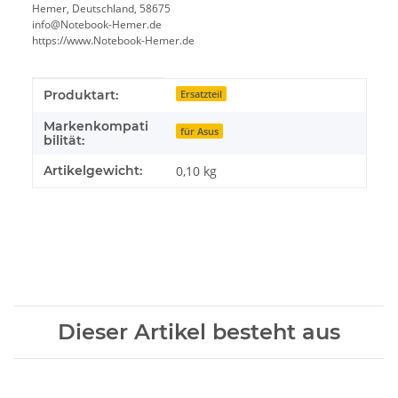
Hemer, Deutschland, 58675
info@Notebook-Hemer.de
https://www.Notebook-Hemer.de
Produkteigenschaft
Wert
Produktart:
Ersatzteil
Markenkompati
für Asus
bilität:
Artikelgewicht:
0,10
kg
Dieser Artikel besteht aus