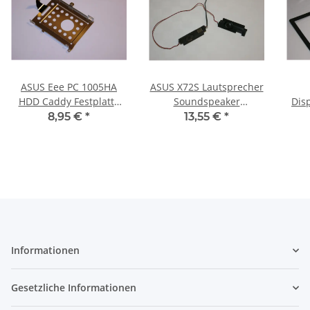
ASUS Eee PC 1005HA
ASUS X72S Lautsprecher
HDD Caddy Festplatte
Soundspeaker
Dis
Halterung #2102
C0801014.3 #2700_02
8,95 €
*
13,55 €
*
Informationen
Gesetzliche Informationen