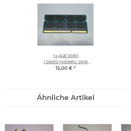
1x
4GB DDR3
12800S/1600Mhz 2RX8
Notebook SO-DIMM RAM
15,00 €
*
Modul PC3 Laptop Speicher
#30
Ähnliche Artikel