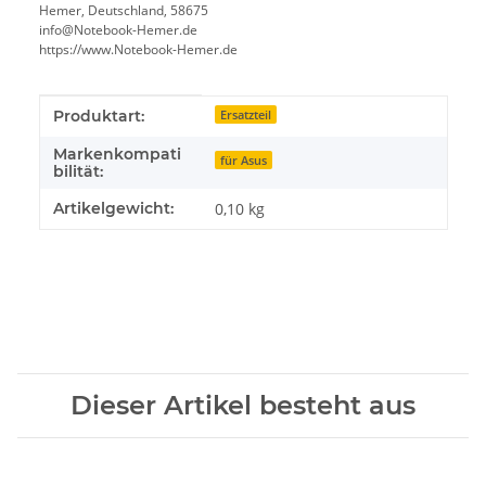
Hemer, Deutschland, 58675
info@Notebook-Hemer.de
https://www.Notebook-Hemer.de
Produkteigenschaft
Wert
Produktart:
Ersatzteil
Markenkompati
für Asus
bilität:
Artikelgewicht:
0,10
kg
Dieser Artikel besteht aus