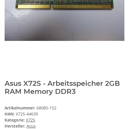
Asus X72S - Arbeitsspeicher 2GB
RAM Memory DDR3
Artikelnummer:
68085-152
HAN:
X72S-44639
Kategorie:
X72S
Hersteller:
Asus