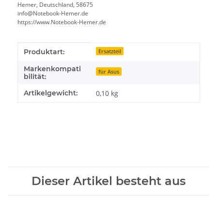
Hemer, Deutschland, 58675
info@Notebook-Hemer.de
https://www.Notebook-Hemer.de
Produkteigenschaft
Wert
Produktart:
Ersatzteil
Markenkompati
für Asus
bilität:
Artikelgewicht:
0,10
kg
Dieser Artikel besteht aus