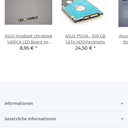
ASUS VivoBook Ultrabook
ASUS P55VA - 500 GB
Asus
S400CA LED Board mit
SATA HDD/Festplatte
Bo
Kabel 36JX7LB0000
N
8,95 €
*
24,50 €
*
#3179
Informationen
Gesetzliche Informationen