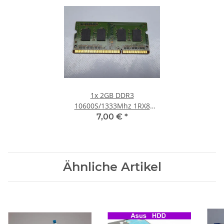
1x
2GB DDR3
10600S/1333Mhz 1RX8
Notebook SO-DIMM RAM
7,00 €
*
Modul PC3 Laptop Speicher
Ähnliche Artikel