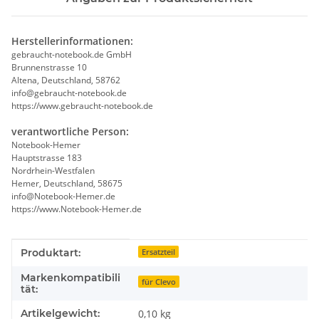
Herstellerinformationen:
gebraucht-notebook.de GmbH
Brunnenstrasse 10
Altena, Deutschland, 58762
info@gebraucht-notebook.de
https://www.gebraucht-notebook.de
verantwortliche Person:
Notebook-Hemer
Hauptstrasse 183
Nordrhein-Westfalen
Hemer, Deutschland, 58675
info@Notebook-Hemer.de
https://www.Notebook-Hemer.de
Produkteigenschaft
Wert
Produktart:
Ersatzteil
Markenkompatibili
für Clevo
tät:
Artikelgewicht:
0,10
kg