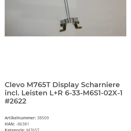
Clevo M765T Display Scharniere
incl. Leisten L+R 6-33-M6S1-02X-1
#2622
Artikelnummer:
38509
HAN:
-86381
Kategorie:
M765T