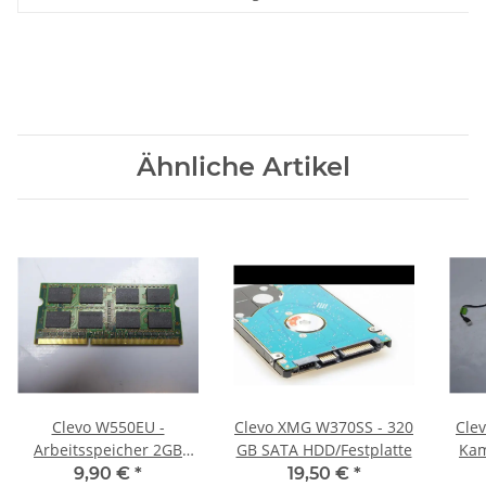
Ähnliche Artikel
Clevo W550EU -
Clevo XMG W370SS - 320
Cle
Arbeitsspeicher 2GB
GB SATA HDD/Festplatte
Kam
RAM Memory DDR3
cab
9,90 €
*
19,50 €
*