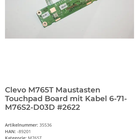
Clevo M765T Maustasten
Touchpad Board mit Kabel 6-71-
M76S2-D03D #2622
Artikelnummer:
35536
HAN:
-89201
Kategorie:
M765T