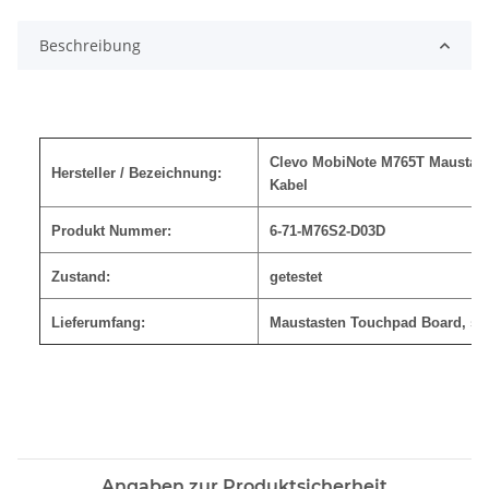
Loading...
Beschreibung
Clevo MobiNote M765T Maustast
Hersteller / Bezeichnung:
Kabel
Produkt Nummer:
6-71-M76S2-D03D
Zustand:
getestet
Lieferumfang:
Maustasten Touchpad Board
, si
Angaben zur Produktsicherheit