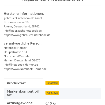
Herstellerinformationen:
gebraucht-notebook.de GmbH
Brunnenstrasse 10
Altena, Deutschland, 58762
info@gebraucht-notebook.de
https://www.gebraucht-notebook.de
verantwortliche Person:
Notebook-Hemer
Hauptstrasse 183
Nordrhein-Westfalen
Hemer, Deutschland, 58675
info@Notebook-Hemer.de
https://www.Notebook-Hemer.de
Produkteigenschaft
Wert
Produktart:
Ersatzteil
Markenkompatibili
für Clevo
tät:
Artikelgewicht:
0,10
kg