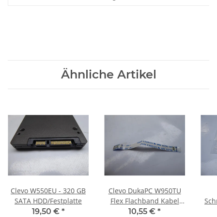
Ähnliche Artikel
Clevo W550EU - 320 GB
Clevo DukaPC W950TU
SATA HDD/Festplatte
Flex Flachband Kabel
Sch
Touchpad 6-43-W35E2-
19,50 €
*
10,55 €
*